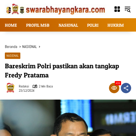
Langsung
ke
konten
HOME
PROFIL MSB
NASIONAL
POLRI
HUKRIM
T
Beranda
NASIONAL
NASIONAL
Bareskrim Polri pastikan akan tangkap
Fredy Pratama
406
Redaksi
2 Min Baca
23/12/2024