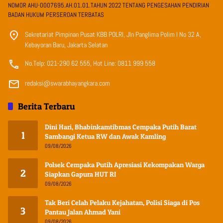
NOMOR AHU-0007695.AH.01.01.TAHUN 2022 TENTANG PENGESAHAN PENDIRIAN
BADAN HUKUM PERSEROAN TERBATAS
Sekretariat Pimpinan Pusat KBB POLRI, Jln Panglima Polim I No 32 A,
Kebayoran Baru, Jakarta Selatan
No.Telp: 021-290 62 555, Hot Line: 0811 999 558
redaksi@swarabhayangkara.com
Berita Terbaru
Dini Hari, Bhabinkamtibmas Cempaka Putih Barat
1
Sambangi Ketua RW dan Awak Kamling
09/08/2026
Polsek Cempaka Putih Apresiasi Kekompakan Warga
2
Siapkan Gapura HUT RI
09/08/2026
Tak Beri Celah Pelaku Kejahatan, Polisi Siaga di Pos
3
Pantau Jalan Ahmad Yani
09/08/2026