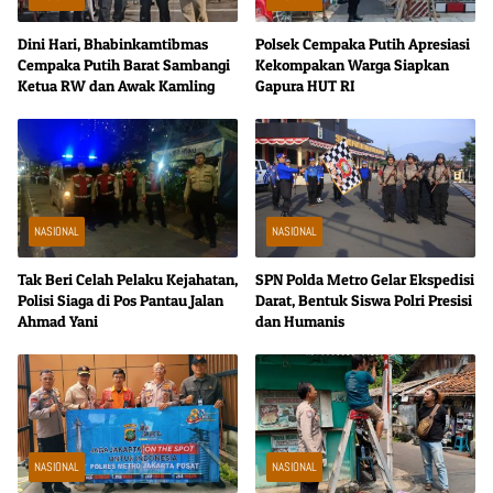
Dini Hari, Bhabinkamtibmas
Polsek Cempaka Putih Apresiasi
Cempaka Putih Barat Sambangi
Kekompakan Warga Siapkan
Ketua RW dan Awak Kamling
Gapura HUT RI
NASIONAL
NASIONAL
Tak Beri Celah Pelaku Kejahatan,
SPN Polda Metro Gelar Ekspedisi
Polisi Siaga di Pos Pantau Jalan
Darat, Bentuk Siswa Polri Presisi
Ahmad Yani
dan Humanis
NASIONAL
NASIONAL