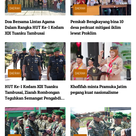
DAERAH
DAERAH
Doa Bersama Lintas Agama
Pemkab Bengkayang bina 10
Dalam Rangka HUT Ke-1 Kodam
desa perkuat mitigasi iklim
XIX Tuanku Tambusai
lewat Proklim
DAERAH
DAERAH
HUT Ke-1 Kodam XIX Tuanku
Khofifah minta Pramuka Jatim
Tambusai, Ziarah Rombongan
pegang kuat nasionalisme
Teguhkan Semangat Pengabdian
kepada Negeri