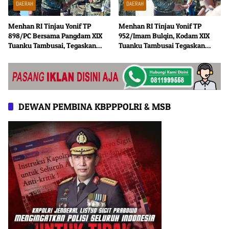
DAERAH
DAERAH
Menhan RI Tinjau Yonif TP
Menhan RI Tinjau Yonif TP
898/PC Bersama Pangdam XIX
952/Imam Bulqin, Kodam XIX
Tuanku Tambusai, Tegaskan
Tuanku Tambusai Tegaskan
Disiplin dan Loyalitas Prajurit
Penguatan Pertahanan Wilayah
DEWAN PEMBINA KBPPPOLRI & MSB