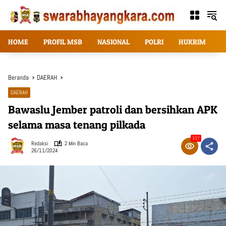
Langsung
ke
konten
HOME
PROFIL MSB
NASIONAL
POLRI
HUKRIM
T
Beranda
DAERAH
DAERAH
Bawaslu Jember patroli dan bersihkan APK
selama masa tenang pilkada
337
Redaksi
2 Min Baca
26/11/2024