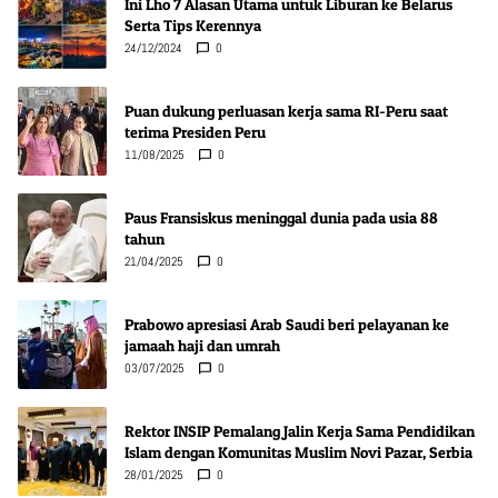
Ini Lho 7 Alasan Utama untuk Liburan ke Belarus
Serta Tips Kerennya
24/12/2024
0
Puan dukung perluasan kerja sama RI-Peru saat
terima Presiden Peru
11/08/2025
0
Paus Fransiskus meninggal dunia pada usia 88
tahun
21/04/2025
0
Prabowo apresiasi Arab Saudi beri pelayanan ke
jamaah haji dan umrah
03/07/2025
0
Rektor INSIP Pemalang Jalin Kerja Sama Pendidikan
Islam dengan Komunitas Muslim Novi Pazar, Serbia
28/01/2025
0