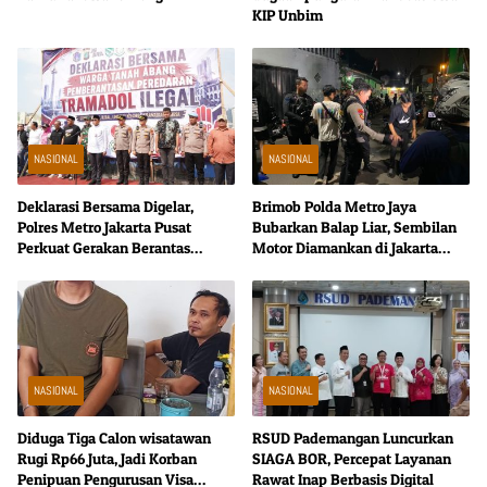
KIP Unbim
NASIONAL
NASIONAL
Deklarasi Bersama Digelar,
Brimob Polda Metro Jaya
Polres Metro Jakarta Pusat
Bubarkan Balap Liar, Sembilan
Perkuat Gerakan Berantas
Motor Diamankan di Jakarta
Tramadol Ilegal di Tanah Abang
Timur
NASIONAL
NASIONAL
Diduga Tiga Calon wisatawan
RSUD Pademangan Luncurkan
Rugi Rp66 Juta, Jadi Korban
SIAGA BOR, Percepat Layanan
Penipuan Pengurusan Visa
Rawat Inap Berbasis Digital