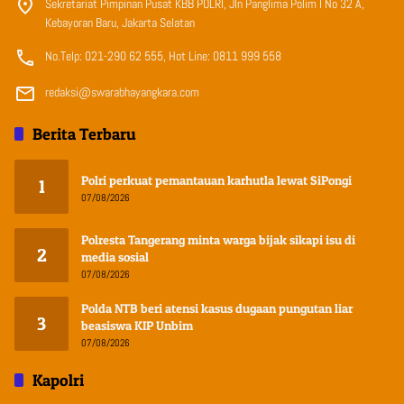
Sekretariat Pimpinan Pusat KBB POLRI, Jln Panglima Polim I No 32 A,
Kebayoran Baru, Jakarta Selatan
No.Telp: 021-290 62 555, Hot Line: 0811 999 558
redaksi@swarabhayangkara.com
Berita Terbaru
Polri perkuat pemantauan karhutla lewat SiPongi
1
07/08/2026
Polresta Tangerang minta warga bijak sikapi isu di
2
media sosial
07/08/2026
Polda NTB beri atensi kasus dugaan pungutan liar
3
beasiswa KIP Unbim
07/08/2026
Kapolri