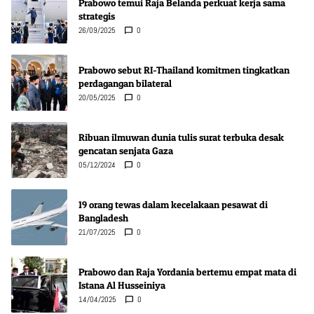
Prabowo temui Raja Belanda perkuat kerja sama
strategis
26/09/2025
0
Prabowo sebut RI-Thailand komitmen tingkatkan
perdagangan bilateral
20/05/2025
0
Ribuan ilmuwan dunia tulis surat terbuka desak
gencatan senjata Gaza
05/12/2024
0
19 orang tewas dalam kecelakaan pesawat di
Bangladesh
21/07/2025
0
Prabowo dan Raja Yordania bertemu empat mata di
Istana Al Husseiniya
14/04/2025
0