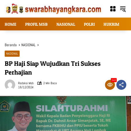
Langsung
ke
konten
HOME
PROFIL MSB
NASIONAL
POLRI
HUKRIM
T
Beranda
NASIONAL
NASIONAL
BP Haji Siap Wujudkan Tri Sukses
Perhajian
542
Redaksi Msb
2 Min Baca
16/12/2024