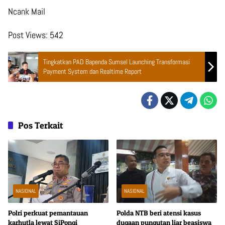
Ncank Mail
Post Views:
542
Tingkatkan PAD Bapenda Sumsel Launching Transformasi
Payment System dan Realtime Report
Pos Terkait
NASIONAL
NASIONAL
Polri perkuat pemantauan
Polda NTB beri atensi kasus
karhutla lewat SiPongi
dugaan pungutan liar beasiswa