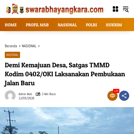
Langsung
ke
konten
HOME
PROFIL MSB
NASIONAL
POLRI
HUKRIM
T
Beranda
NASIONAL
NASIONAL
Demi Kemajuan Desa, Satgas TMMD
Kodim 0402/OKI Laksanakan Pembukaan
Jalan Baru
146
Admin Msb
2 Min Baca
12/05/2026