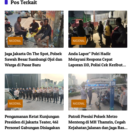
Pos Terkait
NASIONAL
NASIONAL
Jaga Jakarta On The Spot, Polsek
Anda Lapor” Polri Hadir
Sawah Besar Sambangi Ojol dan
Melayani Respons Cepat
Warga di Pasar Baru
Laporan 110, Polisi Cek Keributan
di Mangga Dua Selatan
NASIONAL
NASIONAL
Pengamanan Ketat Kunjungan
Patroli Presisi Polsek Metro
Presiden di Jakarta Teater, 461
Menteng di MH Thamrin, Cegah
Personel Gabungan Disiagakan
Kejahatan Jalanan dan Jaga Rasa