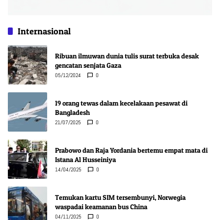
Internasional
Ribuan ilmuwan dunia tulis surat terbuka desak
gencatan senjata Gaza
05/12/2024
0
19 orang tewas dalam kecelakaan pesawat di
Bangladesh
21/07/2025
0
Prabowo dan Raja Yordania bertemu empat mata di
Istana Al Husseiniya
14/04/2025
0
Temukan kartu SIM tersembunyi, Norwegia
waspadai keamanan bus China
04/11/2025
0