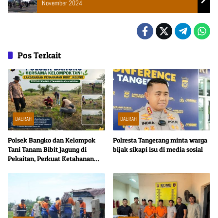
November 2024
Pos Terkait
DAERAH
DAERAH
Polsek Bangko dan Kelompok
Polresta Tangerang minta warga
Tani Tanam Bibit Jagung di
bijak sikapi isu di media sosial
Pekaitan, Perkuat Ketahanan
Pangan Nasional