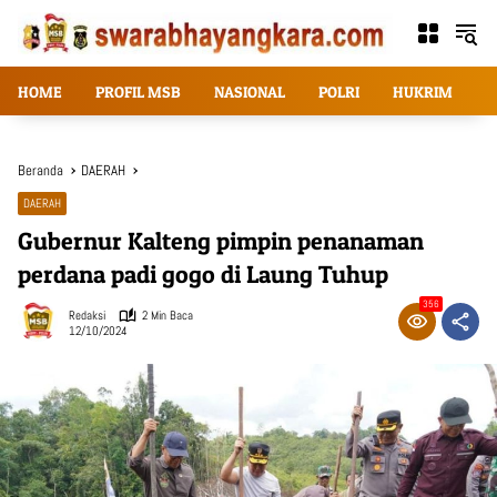
Langsung
ke
konten
HOME
PROFIL MSB
NASIONAL
POLRI
HUKRIM
T
Beranda
DAERAH
DAERAH
Gubernur Kalteng pimpin penanaman
perdana padi gogo di Laung Tuhup
356
Redaksi
2 Min Baca
12/10/2024