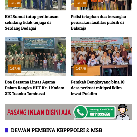
DAERAH
DAERAH
KAI Sumut tutup perlintasan
Polisi tetapkan dua tersangka
sebidang tidak terjaga di
perusakan fasilitas pabrik di
Serdang Bedagai
Balaraja
DAERAH
DAERAH
Doa Bersama Lintas Agama
Pemkab Bengkayang bina 10
Dalam Rangka HUT Ke-1 Kodam
desa perkuat mitigasi iklim
XIX Tuanku Tambusai
lewat Proklim
DEWAN PEMBINA KBPPPOLRI & MSB