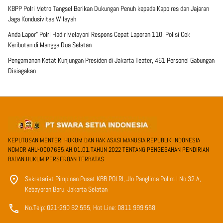
KBPP Polri Metro Tangsel Berikan Dukungan Penuh kepada Kapolres dan Jajaran
Jaga Kondusivitas Wilayah
Anda Lapor” Polri Hadir Melayani Respons Cepat Laporan 110, Polisi Cek
Keributan di Mangga Dua Selatan
Pengamanan Ketat Kunjungan Presiden di Jakarta Teater, 461 Personel Gabungan
Disiagakan
KEPUTUSAN MENTERI HUKUM DAN HAK ASASI MANUSIA REPUBLIK INDONESIA
NOMOR AHU-0007695.AH.01.01.TAHUN 2022 TENTANG PENGESAHAN PENDIRIAN
BADAN HUKUM PERSEROAN TERBATAS
Sekretariat Pimpinan Pusat KBB POLRI, Jln Panglima Polim I No 32 A,
Kebayoran Baru, Jakarta Selatan
No.Telp: 021-290 62 555, Hot Line: 0811 999 558