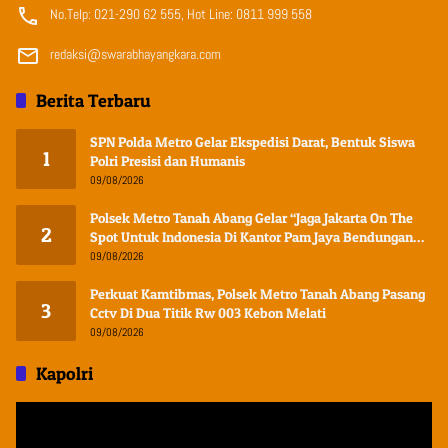
No.Telp: 021-290 62 555, Hot Line: 0811 999 558
redaksi@swarabhayangkara.com
Berita Terbaru
SPN Polda Metro Gelar Ekspedisi Darat, Bentuk Siswa
1
Polri Presisi dan Humanis
09/08/2026
Polsek Metro Tanah Abang Gelar “Jaga Jakarta On The
2
Spot Untuk Indonesia Di Kantor Pam Jaya Bendungan
Hilir
09/08/2026
Perkuat Kamtibmas, Polsek Metro Tanah Abang Pasang
3
Cctv Di Dua Titik Rw 003 Kebon Melati
09/08/2026
Kapolri
Pemutar
Video