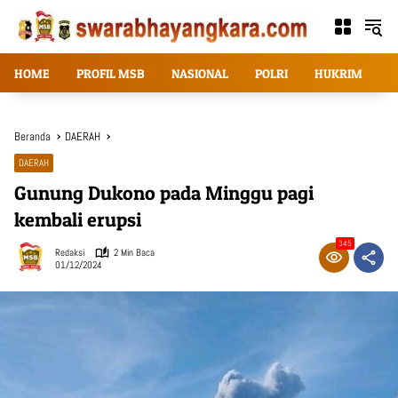
Langsung
ke
konten
HOME
PROFIL MSB
NASIONAL
POLRI
HUKRIM
T
Beranda
DAERAH
DAERAH
Gunung Dukono pada Minggu pagi
kembali erupsi
345
Redaksi
2 Min Baca
01/12/2024