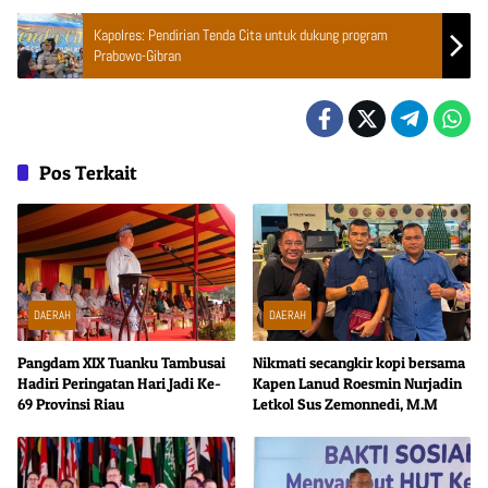
Kapolres: Pendirian Tenda Cita untuk dukung program
Prabowo-Gibran
Pos Terkait
DAERAH
DAERAH
Pangdam XIX Tuanku Tambusai
Nikmati secangkir kopi bersama
Hadiri Peringatan Hari Jadi Ke-
Kapen Lanud Roesmin Nurjadin
69 Provinsi Riau
Letkol Sus Zemonnedi, M.M