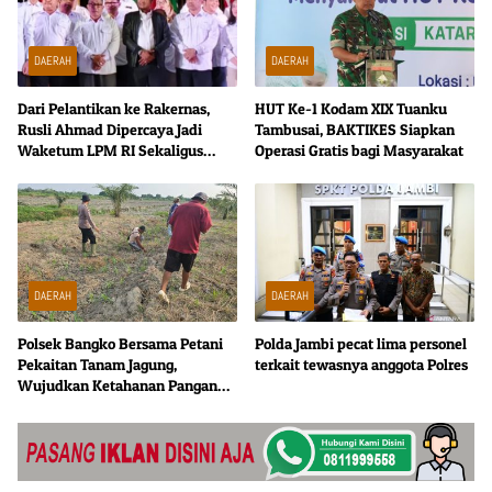
DAERAH
DAERAH
Dari Pelantikan ke Rakernas,
HUT Ke-1 Kodam XIX Tuanku
Rusli Ahmad Dipercaya Jadi
Tambusai, BAKTIKES Siapkan
Waketum LPM RI Sekaligus
Operasi Gratis bagi Masyarakat
Ketua SC
DAERAH
DAERAH
Polsek Bangko Bersama Petani
Polda Jambi pecat lima personel
Pekaitan Tanam Jagung,
terkait tewasnya anggota Polres
Wujudkan Ketahanan Pangan
dari Tingkat Desa