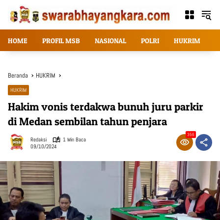
Langsung
ke
konten
HOME
PROFIL MSB
NASIONAL
POLRI
HUKRIM
T
Beranda
HUKRIM
HUKRIM
Hakim vonis terdakwa bunuh juru parkir
di Medan sembilan tahun penjara
356
Redaksi
1 Min Baca
09/10/2024