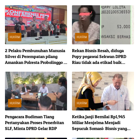
HUKRIM
HUKRIM
2 Pelaku Pembunuhan Manusia
Rekan Bisnis Resah, diduga
Silver di Perempatan pilang
Popy pegawai Sekwan DPRD
Amankan Polresta Probolinggo 1
Riau tidak ada etikad baik
Satu Buron
kembalikan uang
HUKRIM
HUKRIM
Pengacara Budiman Tiang
Ketika Janji Bernilai Rp1,945
Pertanyakan Proses Penerbitan
Miliar Menjelma Menjadi
SLF, Minta DPRD Gelar RDP
Sepucuk Somasi: Bisnis yang
Kehilangan Kata Sepakat