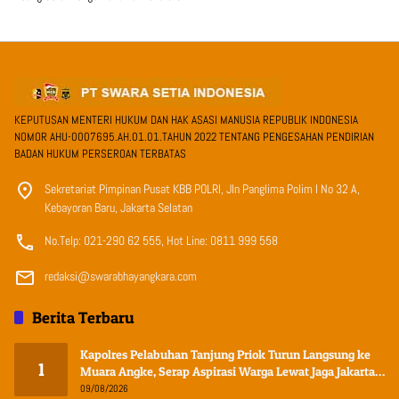
KEPUTUSAN MENTERI HUKUM DAN HAK ASASI MANUSIA REPUBLIK INDONESIA
NOMOR AHU-0007695.AH.01.01.TAHUN 2022 TENTANG PENGESAHAN PENDIRIAN
BADAN HUKUM PERSEROAN TERBATAS
Sekretariat Pimpinan Pusat KBB POLRI, Jln Panglima Polim I No 32 A,
Kebayoran Baru, Jakarta Selatan
No.Telp: 021-290 62 555, Hot Line: 0811 999 558
redaksi@swarabhayangkara.com
Berita Terbaru
Kapolres Pelabuhan Tanjung Priok Turun Langsung ke
1
Muara Angke, Serap Aspirasi Warga Lewat Jaga Jakarta
On The Spot
09/08/2026