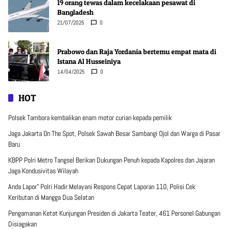
19 orang tewas dalam kecelakaan pesawat di
Bangladesh
21/07/2025
0
Prabowo dan Raja Yordania bertemu empat mata di
Istana Al Husseiniya
14/04/2025
0
HOT
Polsek Tambora kembalikan enam motor curian kepada pemilik
Jaga Jakarta On The Spot, Polsek Sawah Besar Sambangi Ojol dan Warga di Pasar
Baru
KBPP Polri Metro Tangsel Berikan Dukungan Penuh kepada Kapolres dan Jajaran
Jaga Kondusivitas Wilayah
Anda Lapor” Polri Hadir Melayani Respons Cepat Laporan 110, Polisi Cek
Keributan di Mangga Dua Selatan
Pengamanan Ketat Kunjungan Presiden di Jakarta Teater, 461 Personel Gabungan
Disiagakan