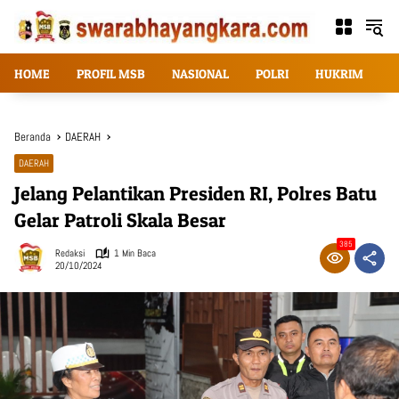
Langsung
ke
konten
HOME
PROFIL MSB
NASIONAL
POLRI
HUKRIM
T
Beranda
DAERAH
DAERAH
Jelang Pelantikan Presiden RI, Polres Batu
Gelar Patroli Skala Besar
385
Redaksi
1 Min Baca
20/10/2024