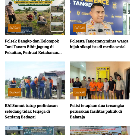
DAERAH
DAERAH
Polsek Bangko dan Kelompok
Polresta Tangerang minta warga
Tani Tanam Bibit Jagung di
bijak sikapi isu di media sosial
Pekaitan, Perkuat Ketahanan
Pangan Nasional
DAERAH
DAERAH
KAI Sumut tutup perlintasan
Polisi tetapkan dua tersangka
sebidang tidak terjaga di
perusakan fasilitas pabrik di
Serdang Bedagai
Balaraja