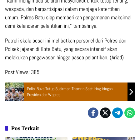
“Kami mengimbau seluruh masyarakat untuk tetap tenang,
waspada, dan berpartisipasi dalam menjaga ketertiban
umum. Polres Batu siap memberikan pengamanan maksimal
demi kelancaran pelantikan ini,” tambahnya.
Patroli skala besar ini melibatkan personel dari Polres dan
Polsek jajaran di Kota Batu, yang secara intensif akan
melakukan pengawasan hingga pasca pelantikan. (Ariad)
Post Views:
385
Polisi Buka Tutup Sudirman-Thamrin Saat Iring-iringan
Presiden dan Wapres
Pos Terkait