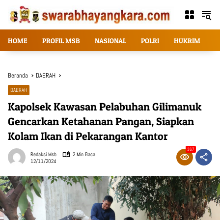
Langsung
ke
konten
HOME
PROFIL MSB
NASIONAL
POLRI
HUKRIM
T
Beranda
DAERAH
DAERAH
Kapolsek Kawasan Pelabuhan Gilimanuk
Gencarkan Ketahanan Pangan, Siapkan
Kolam Ikan di Pekarangan Kantor
367
Redaksi Msb
2 Min Baca
12/11/2024