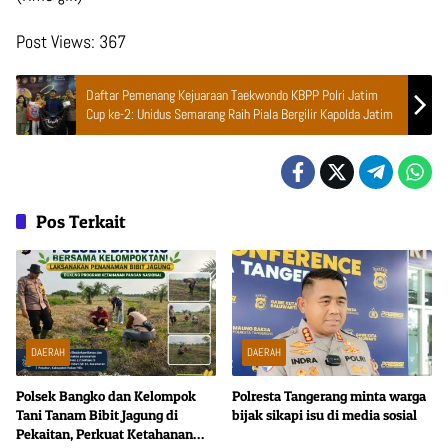
Post Views:
367
Daftar Pemenang Kejuaraan Taekwondo KBPP Polri Jatim
Cup ke-2: Unidus Semarang Raih Piala Bergilir Kapolda Jatim
Pos Terkait
DAERAH
DAERAH
Polsek Bangko dan Kelompok
Polresta Tangerang minta warga
Tani Tanam Bibit Jagung di
bijak sikapi isu di media sosial
Pekaitan, Perkuat Ketahanan