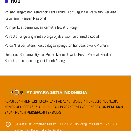
HOT
Polsek Bangko dan Kelompok Tani Tanam Bibit Jagung di Pekaitan, Perkuat
Ketahanan Pangan Nasional
Polri perkuat pemantauan karhutla lewat SiPongi
Polresta Tangerang minta warga bijak sikapi isu di media sosial
Polda NTB beri atensi kasus dugaan pungutan liar beasiswa KIP Unbim
Deklarasi Bersama Digelar, Polres Metro Jakarta Pusat Perkuat Gerakan
Berantas Tramadol Ilegal di Tanah Abang
KEPUTUSAN MENTERI HUKUM DAN HAK ASASI MANUSIA REPUBLIK INDONESIA
NOMOR AHU-0007695.AH.01.01.TAHUN 2022 TENTANG PENGESAHAN PENDIRIAN
BADAN HUKUM PERSEROAN TERBATAS
Sekretariat Pimpinan Pusat KBB POLRI, Jln Panglima Polim I No 32 A,
Kebayoran Baru, Jakarta Selatan