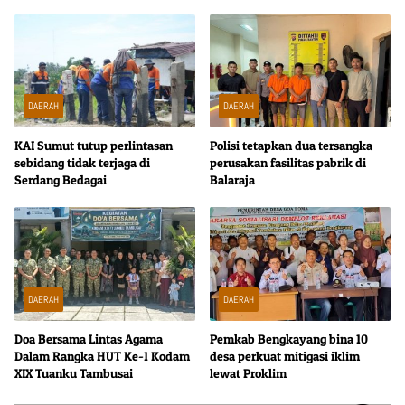
Pangan Nasional
DAERAH
DAERAH
KAI Sumut tutup perlintasan
Polisi tetapkan dua tersangka
sebidang tidak terjaga di
perusakan fasilitas pabrik di
Serdang Bedagai
Balaraja
DAERAH
DAERAH
Doa Bersama Lintas Agama
Pemkab Bengkayang bina 10
Dalam Rangka HUT Ke-1 Kodam
desa perkuat mitigasi iklim
XIX Tuanku Tambusai
lewat Proklim