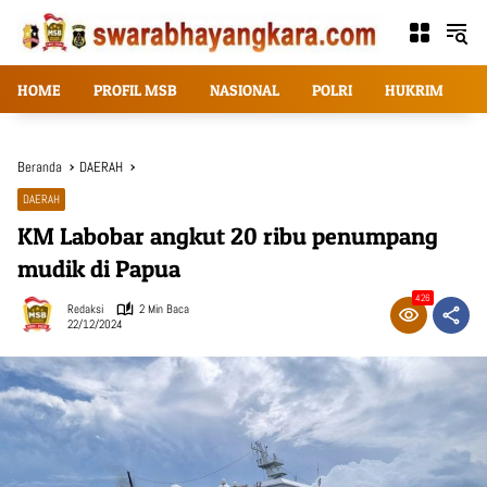
Langsung
ke
konten
HOME
PROFIL MSB
NASIONAL
POLRI
HUKRIM
T
Beranda
DAERAH
DAERAH
KM Labobar angkut 20 ribu penumpang
mudik di Papua
426
Redaksi
2 Min Baca
22/12/2024