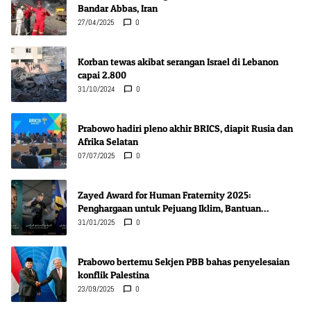
Bandar Abbas, Iran
27/04/2025
0
Korban tewas akibat serangan Israel di Lebanon
capai 2.800
31/10/2024
0
Prabowo hadiri pleno akhir BRICS, diapit Rusia dan
Afrika Selatan
07/07/2025
0
Zayed Award for Human Fraternity 2025:
Penghargaan untuk Pejuang Iklim, Bantuan
Kemanusiaan, dan Inovasi Kesehatan
31/01/2025
0
Prabowo bertemu Sekjen PBB bahas penyelesaian
konflik Palestina
23/09/2025
0