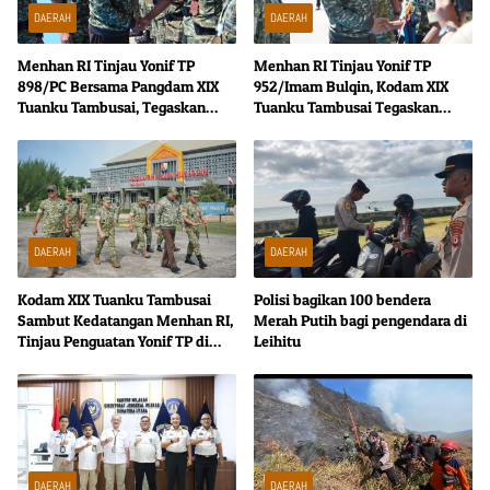
DAERAH
DAERAH
Menhan RI Tinjau Yonif TP
Menhan RI Tinjau Yonif TP
898/PC Bersama Pangdam XIX
952/Imam Bulqin, Kodam XIX
Tuanku Tambusai, Tegaskan
Tuanku Tambusai Tegaskan
Disiplin dan Loyalitas Prajurit
Penguatan Pertahanan Wilayah
DAERAH
DAERAH
Kodam XIX Tuanku Tambusai
Polisi bagikan 100 bendera
Sambut Kedatangan Menhan RI,
Merah Putih bagi pengendara di
Tinjau Penguatan Yonif TP di
Leihitu
Bengkalis dan Kampar
DAERAH
DAERAH