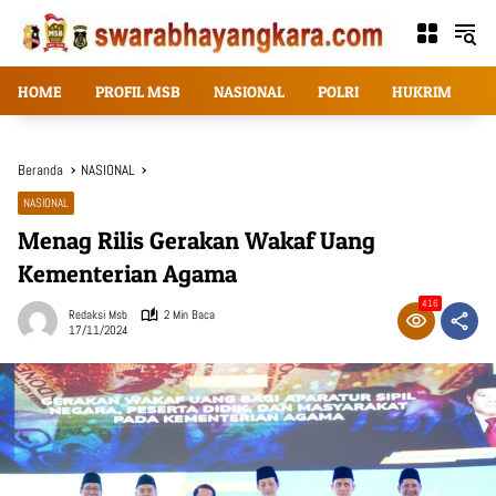
Langsung
ke
konten
HOME
PROFIL MSB
NASIONAL
POLRI
HUKRIM
T
Beranda
NASIONAL
NASIONAL
Menag Rilis Gerakan Wakaf Uang
Kementerian Agama
416
Redaksi Msb
2 Min Baca
17/11/2024