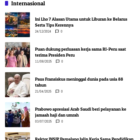
Internasional
Ini Lho 7 Alasan Utama untuk Liburan ke Belarus
Serta Tips Kerennya
24/12/2024
0
Puan dukung perluasan kerja sama RI-Peru saat
terima Presiden Peru
11/08/2025
0
Paus Fransiskus meninggal dunia pada usia 88
tahun
21/04/2025
0
Prabowo apresiasi Arab Saudi beri pelayanan ke
jamaah haji dan umrah
03/07/2025
0
Rektor INSIP Pemalang Jalin Kerja Sama Pendidikan