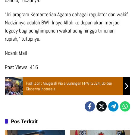
dahulu,” ucapnya.
“Ini program Kementerian Agama sebagai regulator dan wakif.
Nadzir nya adalah BWI. Insya Allah ke depan akan menjadi
legacy bagi penghimpunan wakaf uang hingga triliunan
rupiah,” tutupnya.
Ncank Mail
Post Views:
416
Fadli Zon : Anugerah Piala Gunungan FFWI 2024, Golden
Globenya Indonesia
Pos Terkait