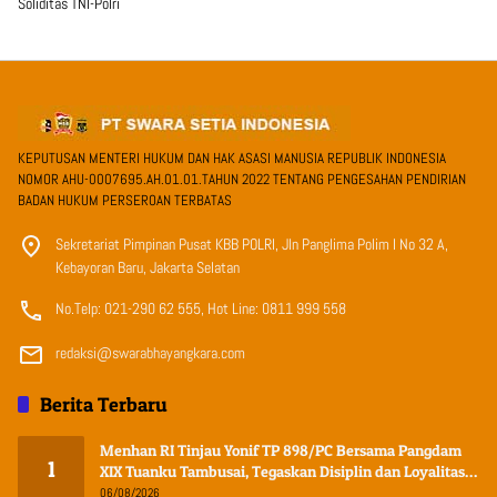
Soliditas TNI-Polri
KEPUTUSAN MENTERI HUKUM DAN HAK ASASI MANUSIA REPUBLIK INDONESIA
NOMOR AHU-0007695.AH.01.01.TAHUN 2022 TENTANG PENGESAHAN PENDIRIAN
BADAN HUKUM PERSEROAN TERBATAS
Sekretariat Pimpinan Pusat KBB POLRI, Jln Panglima Polim I No 32 A,
Kebayoran Baru, Jakarta Selatan
No.Telp: 021-290 62 555, Hot Line: 0811 999 558
redaksi@swarabhayangkara.com
Berita Terbaru
Menhan RI Tinjau Yonif TP 898/PC Bersama Pangdam
1
XIX Tuanku Tambusai, Tegaskan Disiplin dan Loyalitas
Prajurit
06/08/2026