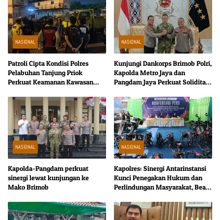
NASIONAL
NASIONAL
Patroli Cipta Kondisi Polres
Kunjungi Dankorps Brimob Polri,
Pelabuhan Tanjung Priok
Kapolda Metro Jaya dan
Perkuat Keamanan Kawasan
Pangdam Jaya Perkuat Soliditas
Pelabuhan, Situasi Berlangsung
TNI-Polri
Aman dan Kondusif
NASIONAL
NASIONAL
Kapolda-Pangdam perkuat
Kapolres: Sinergi Antarinstansi
sinergi lewat kunjungan ke
Kunci Penegakan Hukum dan
Mako Brimob
Perlindungan Masyarakat, Bea
Cukai Tanjung Priok Gagalkan
Penyelundupan Harley-
Davidson Bekas.