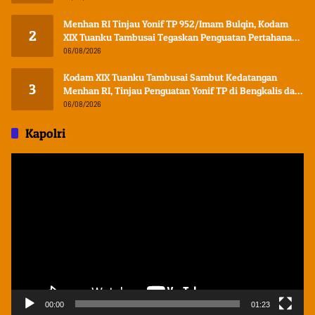
Menhan RI Tinjau Yonif TP 952/Imam Bulqin, Kodam
2
XIX Tuanku Tambusai Tegaskan Penguatan Pertahanan
Wilayah
06/08/2026
Kodam XIX Tuanku Tambusai Sambut Kedatangan
3
Menhan RI, Tinjau Penguatan Yonif TP di Bengkalis dan
Kampar
06/08/2026
Kapolri
Pemutar
Video
00:00
01:23