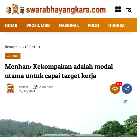
Langsung
ke
konten
HOME
PROFIL MSB
NASIONAL
POLRI
HUKRIM
T
Beranda
NASIONAL
NASIONAL
Menhan: Kekompakan adalah modal
utama untuk capai target kerja
369
Redaksi
2 Min Baca
27/10/2024