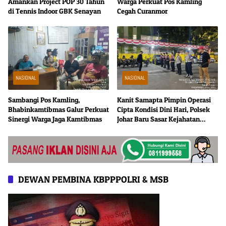
Amankan Project POP 30 Tahun
Warga Perkuat Pos Kamling
di Tennis Indoor GBK Senayan
Cegah Curanmor
NASIONAL
NASIONAL
Sambangi Pos Kamling,
Kanit Samapta Pimpin Operasi
Bhabinkamtibmas Galur Perkuat
Cipta Kondisi Dini Hari, Polsek
Sinergi Warga Jaga Kamtibmas
Johar Baru Sasar Kejahatan
Jalanan
DEWAN PEMBINA KBPPPOLRI & MSB