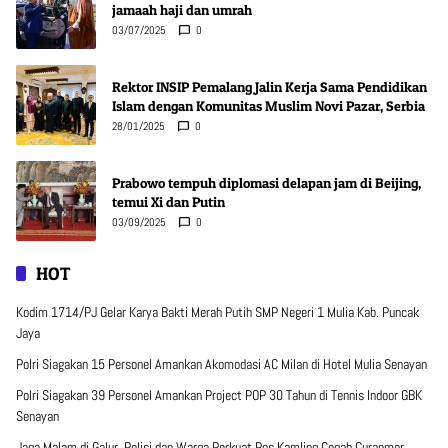
jamaah haji dan umrah
03/07/2025
0
Rektor INSIP Pemalang Jalin Kerja Sama Pendidikan
Islam dengan Komunitas Muslim Novi Pazar, Serbia
28/01/2025
0
Prabowo tempuh diplomasi delapan jam di Beijing,
temui Xi dan Putin
03/09/2025
0
HOT
Kodim 1714/PJ Gelar Karya Bakti Merah Putih SMP Negeri 1 Mulia Kab. Puncak
Jaya
Polri Siagakan 15 Personel Amankan Akomodasi AC Milan di Hotel Mulia Senayan
Polri Siagakan 39 Personel Amankan Project POP 30 Tahun di Tennis Indoor GBK
Senayan
Jaga Malam di Galur, Polisi dan Warga Perkuat Pos Kamling Cegah Curanmor