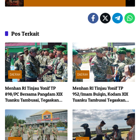
Pos Terkait
DAERAH
DAERAH
Menhan RI Tinjau Yonif TP
Menhan RI Tinjau Yonif TP
898/PC Bersama Pangdam XIX
952/Imam Bulqin, Kodam XIX
Tuanku Tambusai, Tegaskan
Tuanku Tambusai Tegaskan
Disiplin dan Loyalitas Prajurit
Penguatan Pertahanan Wilayah