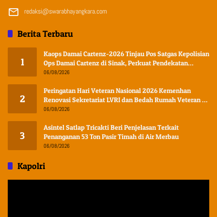
redaksi@swarabhayangkara.com
Berita Terbaru
Kaops Damai Cartenz-2026 Tinjau Pos Satgas Kepolisian
1
Ops Damai Cartenz di Sinak, Perkuat Pendekatan
Humanis Bersama Masyarakat
06/08/2026
Peringatan Hari Veteran Nasional 2026 Kemenhan
2
Renovasi Sekretariat LVRI dan Bedah Rumah Veteran di
19 Provinsi
06/08/2026
Asintel Satlap Tricakti Beri Penjelasan Terkait
3
Penanganan 53 Ton Pasir Timah di Air Merbau
06/08/2026
Kapolri
Pemutar
Video