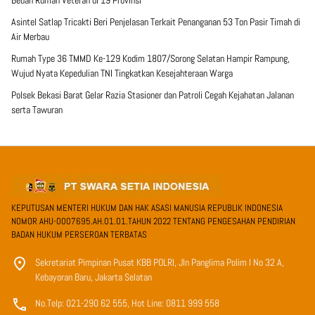
Asintel Satlap Tricakti Beri Penjelasan Terkait Penanganan 53 Ton Pasir Timah di
Air Merbau
Rumah Type 36 TMMD Ke-129 Kodim 1807/Sorong Selatan Hampir Rampung,
Wujud Nyata Kepedulian TNI Tingkatkan Kesejahteraan Warga
Polsek Bekasi Barat Gelar Razia Stasioner dan Patroli Cegah Kejahatan Jalanan
serta Tawuran
KEPUTUSAN MENTERI HUKUM DAN HAK ASASI MANUSIA REPUBLIK INDONESIA
NOMOR AHU-0007695.AH.01.01.TAHUN 2022 TENTANG PENGESAHAN PENDIRIAN
BADAN HUKUM PERSEROAN TERBATAS
Sekretariat Pimpinan Pusat KBB POLRI, Jln Panglima Polim I No 32 A,
Kebayoran Baru, Jakarta Selatan
No.Telp: 021-290 62 555, Hot Line: 0811 999 558