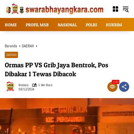
Langsung
ke
konten
HOME
PROFIL MSB
NASIONAL
POLRI
HUKRIM
T
Beranda
DAERAH
DAERAH
Ormas PP VS Grib Jaya Bentrok, Pos
Dibakar 1 Tewas Dibacok
1162
Redaksi
1 Min Baca
09/12/2024