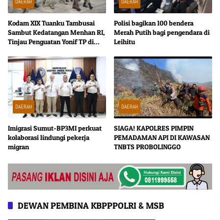
DAERAH
DAERAH
Kodam XIX Tuanku Tambusai
Polisi bagikan 100 bendera
Sambut Kedatangan Menhan RI,
Merah Putih bagi pengendara di
Tinjau Penguatan Yonif TP di
Leihitu
Bengkalis dan Kampar
DAERAH
DAERAH
Imigrasi Sumut-BP3MI perkuat
SIAGA! KAPOLRES PIMPIN
kolaborasi lindungi pekerja
PEMADAMAN API DI KAWASAN
migran
TNBTS PROBOLINGGO
DEWAN PEMBINA KBPPPOLRI & MSB