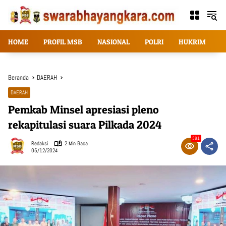
Langsung
ke
konten
HOME
PROFIL MSB
NASIONAL
POLRI
HUKRIM
T
Beranda
DAERAH
DAERAH
Pemkab Minsel apresiasi pleno
rekapitulasi suara Pilkada 2024
381
Redaksi
2 Min Baca
05/12/2024