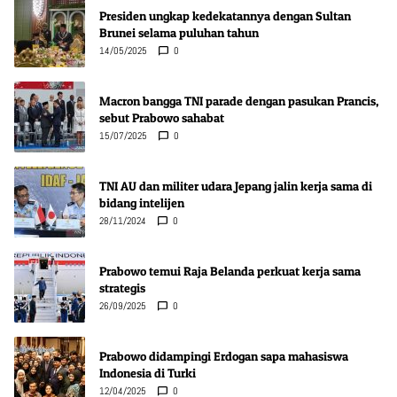
Presiden ungkap kedekatannya dengan Sultan
Brunei selama puluhan tahun
14/05/2025
0
Macron bangga TNI parade dengan pasukan Prancis,
sebut Prabowo sahabat
15/07/2025
0
TNI AU dan militer udara Jepang jalin kerja sama di
bidang intelijen
28/11/2024
0
Prabowo temui Raja Belanda perkuat kerja sama
strategis
26/09/2025
0
Prabowo didampingi Erdogan sapa mahasiswa
Indonesia di Turki
12/04/2025
0