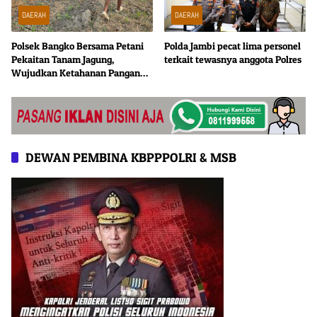
DAERAH
DAERAH
Polsek Bangko Bersama Petani
Polda Jambi pecat lima personel
Pekaitan Tanam Jagung,
terkait tewasnya anggota Polres
Wujudkan Ketahanan Pangan
dari Tingkat Desa
DEWAN PEMBINA KBPPPOLRI & MSB