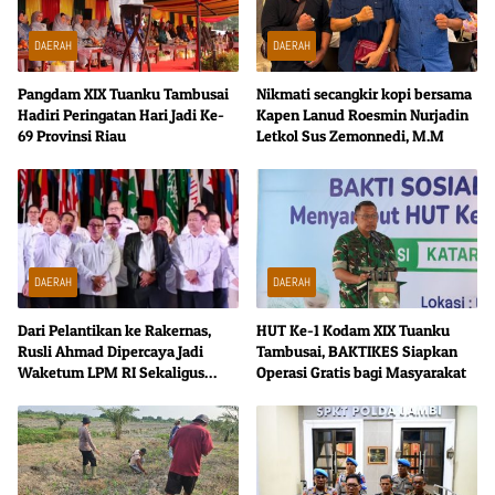
DAERAH
DAERAH
Pangdam XIX Tuanku Tambusai
Nikmati secangkir kopi bersama
Hadiri Peringatan Hari Jadi Ke-
Kapen Lanud Roesmin Nurjadin
69 Provinsi Riau
Letkol Sus Zemonnedi, M.M
DAERAH
DAERAH
Dari Pelantikan ke Rakernas,
HUT Ke-1 Kodam XIX Tuanku
Rusli Ahmad Dipercaya Jadi
Tambusai, BAKTIKES Siapkan
Waketum LPM RI Sekaligus
Operasi Gratis bagi Masyarakat
Ketua SC