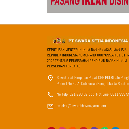
KEPUTUSAN MENTERI HUKUM DAN HAK ASASI MANUSIA
REPUBLIK INDONESIA NOMOR AHU-0007695.AH.01.01.T
2022 TENTANG PENGESAHAN PENDIRIAN BADAN HUKUM
PERSEROAN TERBATAS
Sekretariat Pimpinan Pusat KBB POLRI, Jln Pang
Polim I No 32 A, Kebayoran Baru, Jakarta Selatan
No.Telp: 021-290 62 555, Hot Line: 0811 999 5
redaksi@swarabhayangkara.com