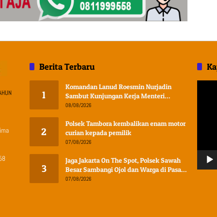
Berita Terbaru
Ka
Pemuta
Komandan Lanud Roesmin Nurjadin
AHUN
1
Video
Sambut Kunjungan Kerja Menteri
Pertahanan RI
08/08/2026
Polsek Tambora kembalikan enam motor
lima
2
curian kepada pemilik
07/08/2026
58
Jaga Jakarta On The Spot, Polsek Sawah
3
Besar Sambangi Ojol dan Warga di Pasar
Baru
07/08/2026