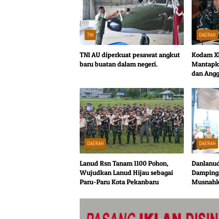
TNI
DAERAH
TNI AU diperkuat pesawat angkut
Kodam X
baru buatan dalam negeri.
Mantapk
dan Angg
Dalprogg
DAERAH
DAERAH
Lanud Rsn Tanam 1100 Pohon,
Danlanud
Wujudkan Lanud Hijau sebagai
Dampingi
Paru-Paru Kota Pekanbaru
Musnahk
Narkotik