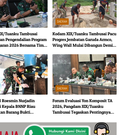
DAERAH
IX/Tuanku Tambusai
Kodam XIX/Tuanku Tambusai Pacu
an Pengendalian Program
Progres Jembatan Garuda Armco,
aran 2026 Bersama Tim
Wing Wall Mulai Dibangun Demi
ar TNI AD
Konstruksi Lebih Kokoh
DAERAH
 Roesmin Nurjadin
Forum Evaluasi Yon Komposit TA
 Kepala BNNP Riau
2026, Pangdam XIX/Tuanku
an Barang Bukti
Tambusai Tegaskan Pentingnya
a
Penetapan Status Definitif Yon
Komposit Gardapati