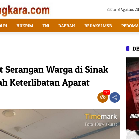
Sabtu, 8 Agustus 2
OLRI
HUKRIM
TNI
DAERAH
REDAKSI MSB
PEDOMA
DE
 Serangan Warga di Sinak
h Keterlibatan Aparat
777