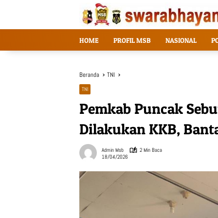
Langsung
ke
konten
HOME
PROFIL MSB
NASIONAL
P
Beranda
TNI
TNI
Pemkab Puncak Sebut
Dilakukan KKB, Banta
Admin Msb
2 Min Baca
18/04/2026