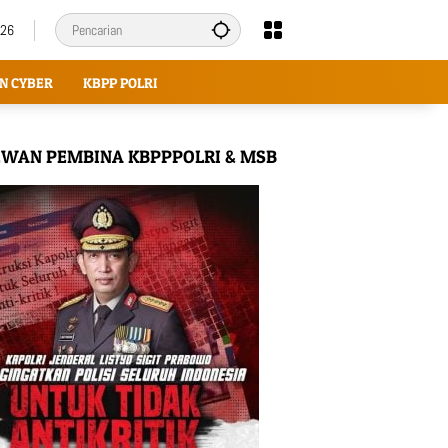
026
N CYBER
KBPP POLRI
WAN PEMBINA KBPPPOLRI & MSB