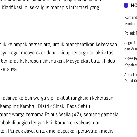
H
Klarifikasi ini sekaligus menepis informasi yang
Komanda
Menteri
Polsek 
Jaga Ja
suk kelompok bersenjata, untuk menghentikan kekerasan
dan War
ah agar masyarakat dapat hidup tenang dan aktivitas
KBPP Po
i berharap kekerasan dihentikan. Masyarakat butuh hidup
Kapolre
 katanya.
Anda La
Polisi 
 adanya korban warga sipil akibat rangkaian kekerasan
h Kampung Kembru, Distrik Sinak. Pada Sabtu
rang warga bernama Etinus Walia (47), seorang gembala
bak di bagian lengan kiri. Korban dievakuasi dari
en Puncak Jaya, untuk mendapatkan perawatan medis.