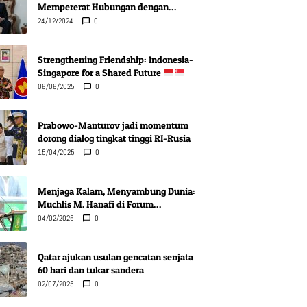
Mempererat Hubungan dengan
Indonesia di Berbagai Bidang
24/12/2024
0
Strengthening Friendship: Indonesia-
Singapore for a Shared Future
08/08/2025
0
Prabowo-Manturov jadi momentum
dorong dialog tingkat tinggi RI-Rusia
15/04/2025
0
Menjaga Kalam, Menyambung Dunia:
Muchlis M. Hanafi di Forum
Pentashihan Mushaf Karbala
04/02/2026
0
Qatar ajukan usulan gencatan senjata
60 hari dan tukar sandera
02/07/2025
0