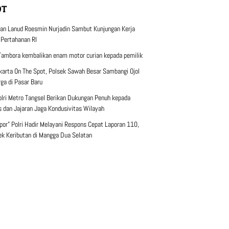
OT
n Lanud Roesmin Nurjadin Sambut Kunjungan Kerja
 Pertahanan RI
Tambora kembalikan enam motor curian kepada pemilik
karta On The Spot, Polsek Sawah Besar Sambangi Ojol
ga di Pasar Baru
lri Metro Tangsel Berikan Dukungan Penuh kepada
s dan Jajaran Jaga Kondusivitas Wilayah
por” Polri Hadir Melayani Respons Cepat Laporan 110,
Cek Keributan di Mangga Dua Selatan