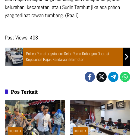
kelurahan, kecamatan, atau Sudin Tamhut jika ada pohon
yang terlihat rawan tumbang. (Raali)
Post Views:
408
Polres Pematangsiantar Gelar Razia Gabungan Operasi
Kepatuhan Pajak Kendaraan Bermotor
Pos Terkait
IBU KOTA
IBU KOTA