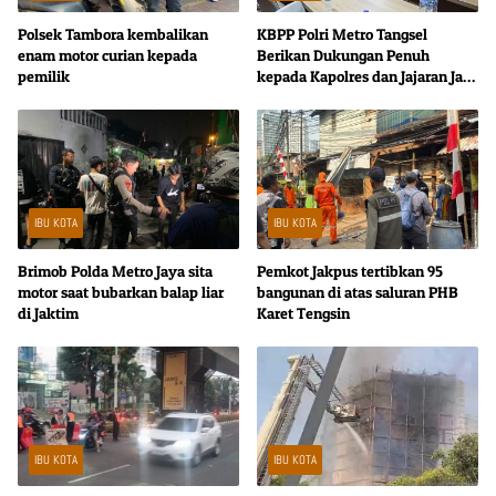
Polsek Tambora kembalikan
KBPP Polri Metro Tangsel
enam motor curian kepada
Berikan Dukungan Penuh
pemilik
kepada Kapolres dan Jajaran Jaga
Kondusivitas Wilayah
IBU KOTA
IBU KOTA
Brimob Polda Metro Jaya sita
Pemkot Jakpus tertibkan 95
motor saat bubarkan balap liar
bangunan di atas saluran PHB
di Jaktim
Karet Tengsin
IBU KOTA
IBU KOTA