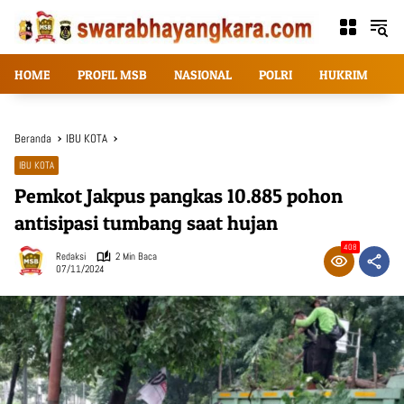
Langsung
ke
konten
HOME
PROFIL MSB
NASIONAL
POLRI
HUKRIM
T
Beranda
IBU KOTA
IBU KOTA
Pemkot Jakpus pangkas 10.885 pohon
antisipasi tumbang saat hujan
408
Redaksi
2 Min Baca
07/11/2024