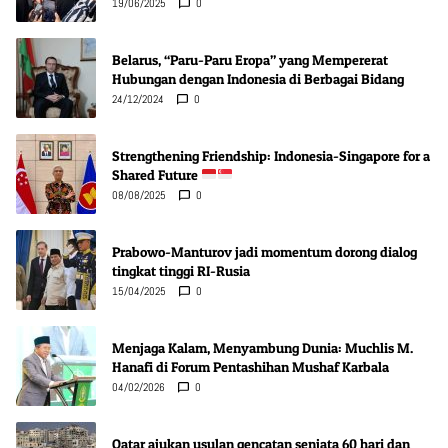
19/06/2025
0
Belarus, “Paru-Paru Eropa” yang Mempererat
Hubungan dengan Indonesia di Berbagai Bidang
24/12/2024
0
Strengthening Friendship: Indonesia-Singapore for a
Shared Future
08/08/2025
0
Prabowo-Manturov jadi momentum dorong dialog
tingkat tinggi RI-Rusia
15/04/2025
0
Menjaga Kalam, Menyambung Dunia: Muchlis M.
Hanafi di Forum Pentashihan Mushaf Karbala
04/02/2026
0
Qatar ajukan usulan gencatan senjata 60 hari dan