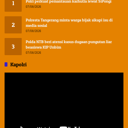
Polri perkuat pemantauan karhutla lewat SiPongi
1
07/08/2026
Polresta Tangerang minta warga bijak sikapi isu di
2
media sosial
07/08/2026
Polda NTB beri atensi kasus dugaan pungutan liar
3
beasiswa KIP Unbim
07/08/2026
Kapolri
Pemutar
Video