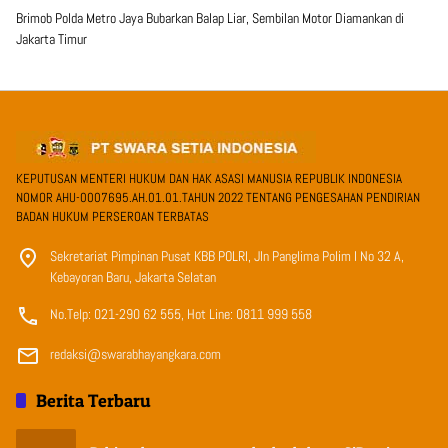
Brimob Polda Metro Jaya Bubarkan Balap Liar, Sembilan Motor Diamankan di
Jakarta Timur
KEPUTUSAN MENTERI HUKUM DAN HAK ASASI MANUSIA REPUBLIK INDONESIA
NOMOR AHU-0007695.AH.01.01.TAHUN 2022 TENTANG PENGESAHAN PENDIRIAN
BADAN HUKUM PERSEROAN TERBATAS
Sekretariat Pimpinan Pusat KBB POLRI, Jln Panglima Polim I No 32 A,
Kebayoran Baru, Jakarta Selatan
No.Telp: 021-290 62 555, Hot Line: 0811 999 558
redaksi@swarabhayangkara.com
Berita Terbaru