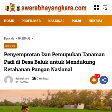
Langsung
ke
konten
HOME
PROFIL MSB
NASIONAL
POLRI
HUKRIM
T
Beranda
NASIONAL
NASIONAL
Penyemprotan Dan Pemupukan Tanaman
Padi di Desa Baluk untuk Mendukung
Ketahanan Pangan Nasional
354
Redaksi Msb
2 Min Baca
05/12/2024