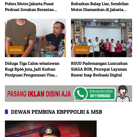
Polres Metro Jakarta Pusat
Bubarkan Balap Liar, Sembilan
Perkuat Gerakan Berantas
Motor Diamankan di Jakarta
Tramadol Ilegal di Tanah Abang
Timur
NASIONAL
NASIONAL
Diduga Tiga Calon wisatawan
RSUD Pademangan Luncurkan
Rugi Rp66 Juta, Jadi Korban
SIAGA BOR, Percepat Layanan
Penipuan Pengurusan Visa
Rawat Inap Berbasis Digital
Taiwan
DEWAN PEMBINA KBPPPOLRI & MSB