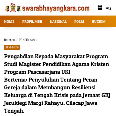
Langsung
ke
konten
HOME
PROFIL MSB
NASIONAL
POLRI
HUKRIM
T
Beranda
PENDIDIKAN
PENDIDIKAN
Pengabdian Kepada Masyarakat Program
Studi Magister Pendidikan Agama Kristen
Program Pascasarjana UKI
Bertema: Penyuluhan Tentang Peran
Gereja dalam Membangun Resiliensi
Keluarga di Tengah Krisis pada Jemaat GKJ
Jeruklegi Margi Rahayu, Cilacap Jawa
Tengah.