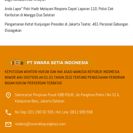
Anda Lapor” Polri Hadir Melayani Respons Cepat Laporan 110, Polisi Cek
Keributan di Mangga Dua Selatan
Pengamanan Ketat Kunjungan Presiden di Jakarta Teater, 461 Personel Gabungan
Disiagakan
KEPUTUSAN MENTERI HUKUM DAN HAK ASASI MANUSIA REPUBLIK INDONESIA
NOMOR AHU-0007695.AH.01.01.TAHUN 2022 TENTANG PENGESAHAN PENDIRIAN
BADAN HUKUM PERSEROAN TERBATAS
Sekretariat Pimpinan Pusat KBB POLRI, Jln Panglima Polim I No 32 A,
Kebayoran Baru, Jakarta Selatan
No.Telp: 021-290 62 555, Hot Line: 0811 999 558
redaksi@swarabhayangkara.com