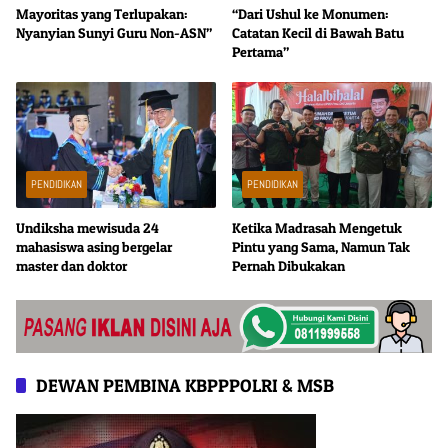
Mayoritas yang Terlupakan:
“Dari Ushul ke Monumen:
Nyanyian Sunyi Guru Non-ASN”
Catatan Kecil di Bawah Batu
Pertama”
PENDIDIKAN
PENDIDIKAN
Undiksha mewisuda 24
Ketika Madrasah Mengetuk
mahasiswa asing bergelar
Pintu yang Sama, Namun Tak
master dan doktor
Pernah Dibukakan
DEWAN PEMBINA KBPPPOLRI & MSB