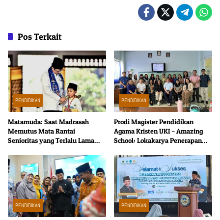
Pos Terkait
PENDIDIKAN
PENDIDIKAN
Matamuda: Saat Madrasah
Prodi Magister Pendidikan
Memutus Mata Rantai
Agama Kristen UKI – Amazing
Senioritas yang Terlalu Lama
School: Lokakarya Penerapan
Disucikan
Evaluasi Kurikulum TK–SD
dengan Pendekatan CIPP
PENDIDIKAN
PENDIDIKAN