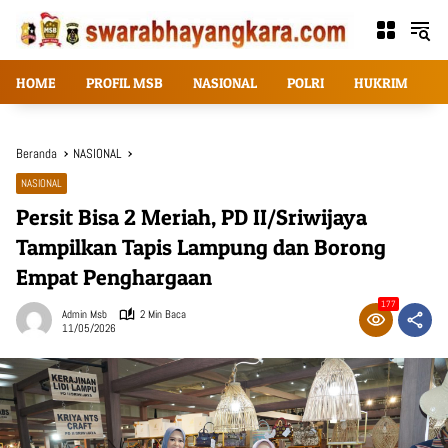
Langsung
ke
konten
HOME
PROFIL MSB
NASIONAL
POLRI
HUKRIM
T
Beranda
NASIONAL
NASIONAL
Persit Bisa 2 Meriah, PD II/Sriwijaya
Tampilkan Tapis Lampung dan Borong
Empat Penghargaan
177
Admin Msb
2 Min Baca
11/05/2026