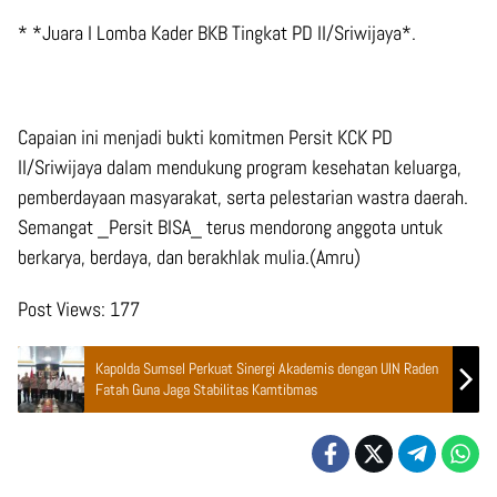
* *Juara I Lomba Kader BKB Tingkat PD II/Sriwijaya*.
Capaian ini menjadi bukti komitmen Persit KCK PD
II/Sriwijaya dalam mendukung program kesehatan keluarga,
pemberdayaan masyarakat, serta pelestarian wastra daerah.
Semangat _Persit BISA_ terus mendorong anggota untuk
berkarya, berdaya, dan berakhlak mulia.(Amru)
Post Views:
177
Kapolda Sumsel Perkuat Sinergi Akademis dengan UIN Raden
Fatah Guna Jaga Stabilitas Kamtibmas