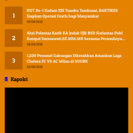
HUT Ke-1 Kodam XIX Tuanku Tambusai, BAKTIKES
1
Siapkan Operasi Gratis bagi Masyarakat
08/08/2026
Aksi Polantas Karib KA Induk PJR BSD Korlantas Polri
2
Kompol Darmawati.SE.MM.MH bersama Personilnya
Membagikan Bendera Merah Putih Berserta Tiangnya
08/08/2026
1.200 Personel Gabungan Dikerahkan Amankan Laga
3
Chelsea FC VS AC Milan di SUGBK
08/08/2026
Kapolri
Pemutar
Video