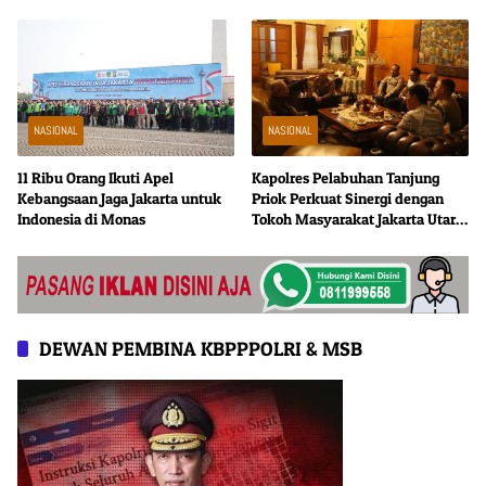
Jadilah Talenta Digital
Persatuan
NASIONAL
NASIONAL
11 Ribu Orang Ikuti Apel
Kapolres Pelabuhan Tanjung
Kebangsaan Jaga Jakarta untuk
Priok Perkuat Sinergi dengan
Indonesia di Monas
Tokoh Masyarakat Jakarta Utara,
Bahas Kamtibmas dan
Kerukunan
DEWAN PEMBINA KBPPPOLRI & MSB