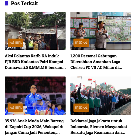
Pos Terkait
NASIONAL
NASIONAL
Aksi Polantas Karib KA Induk
1.200 Personel Gabungan
PJR BSD Korlantas Polri Kompol
Dikerahkan Amankan Laga
Darmawati.SE.MM.MH bersama
Chelsea FC VS AC Milan di
Personilnya Membagikan
SUGBK
Bendera Merah Putih Berserta
Tiangnya
NASIONAL
NASIONAL
35.936 Anak Muda Main Bareng
Deklarasi Jaga Jakarta untuk
di Kapolri Cup 2026, Wakapolri:
Indonesia, Elemen Masyarakat
Jangan Cuma Jadi Penonton,
Bersatu Jaga Keamanan dan