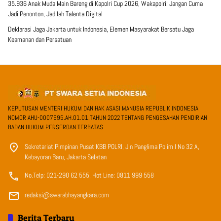
35.936 Anak Muda Main Bareng di Kapolri Cup 2026, Wakapolri: Jangan Cuma
Jadi Penonton, Jadilah Talenta Digital
Deklarasi Jaga Jakarta untuk Indonesia, Elemen Masyarakat Bersatu Jaga
Keamanan dan Persatuan
KEPUTUSAN MENTERI HUKUM DAN HAK ASASI MANUSIA REPUBLIK INDONESIA
NOMOR AHU-0007695.AH.01.01.TAHUN 2022 TENTANG PENGESAHAN PENDIRIAN
BADAN HUKUM PERSEROAN TERBATAS
Sekretariat Pimpinan Pusat KBB POLRI, Jln Panglima Polim I No 32 A,
Kebayoran Baru, Jakarta Selatan
No.Telp: 021-290 62 555, Hot Line: 0811 999 558
redaksi@swarabhayangkara.com
Berita Terbaru