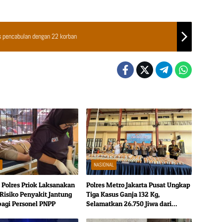
 pencabulan dengan 22 korban
L
NASIONAL
 Polres Priok Laksanakan
Polres Metro Jakarta Pusat Ungkap
 Risiko Penyakit Jantung
Tiga Kasus Ganja 132 Kg,
bagi Personel PNPP
Selamatkan 26.750 Jiwa dari
Bahaya Narkotika