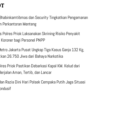
OT
 Bhabinkamtibmas dan Security Tingkatkan Pengamanan
 Perkantoran Menteng
s Polres Priok Laksanakan Skrining Risiko Penyakit
 Koroner bagi Personel PNPP
Metro Jakarta Pusat Ungkap Tiga Kasus Ganja 132 Kg,
kan 26.750 Jiwa dari Bahaya Narkotika
lres Priok Pastikan Debarkasi Kapal KM. Kelud dari
erjalan Aman, Tertib, dan Lancar
 dan Razia Dini Hari Polsek Cempaka Putih Jaga Situasi
ondusif