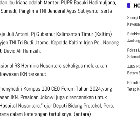
n Ibu Iriana adalah Menteri PUPR Basuki Hadimuljono,
H
Sumadi, Panglima TNI Jenderal Agus Subiyanto, serta
Sinergi
Kawasan
a Juli Antoni, Pj Gubernur Kalimantan Timur (Kaltim)
Sidokke
Jantung
n TNI Tri Budi Utomo, Kapolda Kaltim Irjen Pol. Nanang
b David Ali Hamzah.
Polres 
Selamat
asional RS Hermina Nusantara sekaligus melakukan
JJOS Po
Batam B
 kawasan IKN tersebut.
Patroli
k menghadiri Kompas 100 CEO Forum Tahun 2024,yang
Tetap K
wasan IKN. Presiden Jokowi juga direncanakan untuk
spital Nusantara,” ujar Deputi Bidang Protokol, Pers,
ana dalam keterangan tertulisnya. (antara)