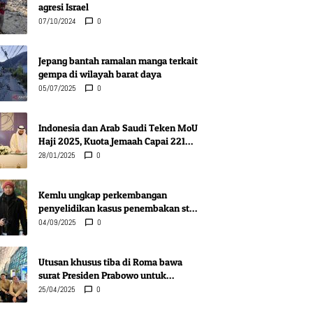
agresi Israel
07/10/2024
0
Jepang bantah ramalan manga terkait
gempa di wilayah barat daya
05/07/2025
0
Indonesia dan Arab Saudi Teken MoU
Haji 2025, Kuota Jemaah Capai 221
Ribu Orang
28/01/2025
0
Kemlu ungkap perkembangan
penyelidikan kasus penembakan staf
KBRI Lima
04/09/2025
0
Utusan khusus tiba di Roma bawa
surat Presiden Prabowo untuk
Vatikan
25/04/2025
0