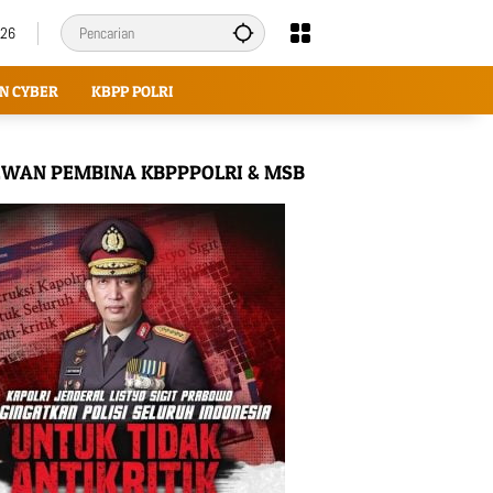
026
N CYBER
KBPP POLRI
WAN PEMBINA KBPPPOLRI & MSB