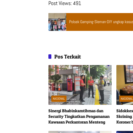
Post Views:
491
Polsek Gamping-Sleman-DIY ungkap kasus
Pos Terkait
NASIONAL
NASIONA
Sinergi Bhabinkamtibmas dan
Sidokkes
Security Tingkatkan Pengamanan
Skrining
Kawasan Perkantoran Menteng
Koroner 