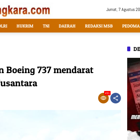
Jumat, 7 Agustus 2
OLRI
HUKRIM
TNI
DAERAH
REDAKSI MSB
PEDOMA
DE
n Boeing 737 mendarat
Nusantara
491