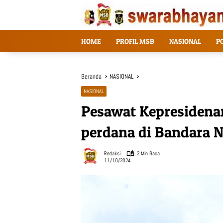
Langsung
ke
konten
HOME
PROFIL MSB
NASIONAL
P
Beranda
NASIONAL
NASIONAL
Pesawat Kepresidena
perdana di Bandara 
Redaksi
2 Min Baca
11/10/2024