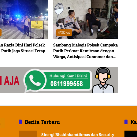
L
NASIONAL
an Razia Dini Hari Polsek
Sambang Dialogis Polsek Cempaka
Putih Jaga Situasi Tetap
Putih Perkuat Kemitraan dengan
Warga, Antisipasi Curanmor dan
Gangguan Kamtibmas
Berita Terbaru
Ka
Pemuta
Sinergi Bhabinkamtibmas dan Security