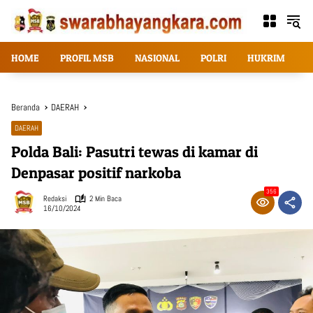
Langsung
ke
konten
HOME
PROFIL MSB
NASIONAL
POLRI
HUKRIM
T
Beranda
DAERAH
DAERAH
Polda Bali: Pasutri tewas di kamar di
Denpasar positif narkoba
356
Redaksi
2 Min Baca
16/10/2024