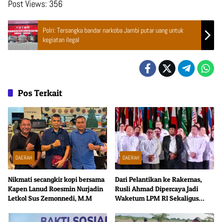
Post Views:
356
Polri: Tersangka bandar narkoba Jambi putar uang untuk
kegiatan ilegal
Pos Terkait
DAERAH
DAERAH
Nikmati secangkir kopi bersama
Dari Pelantikan ke Rakernas,
Kapen Lanud Roesmin Nurjadin
Rusli Ahmad Dipercaya Jadi
Letkol Sus Zemonnedi, M.M
Waketum LPM RI Sekaligus
Ketua SC