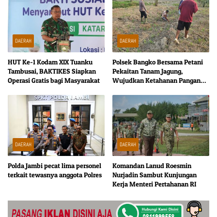
DAERAH
DAERAH
HUT Ke-1 Kodam XIX Tuanku
Polsek Bangko Bersama Petani
Tambusai, BAKTIKES Siapkan
Pekaitan Tanam Jagung,
Operasi Gratis bagi Masyarakat
Wujudkan Ketahanan Pangan
dari Tingkat Desa
DAERAH
DAERAH
Polda Jambi pecat lima personel
Komandan Lanud Roesmin
terkait tewasnya anggota Polres
Nurjadin Sambut Kunjungan
Kerja Menteri Pertahanan RI