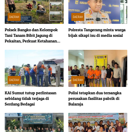
DAERAH
DAERAH
Polsek Bangko dan Kelompok
Polresta Tangerang minta warga
Tani Tanam Bibit Jagung di
bijak sikapi isu di media sosial
Pekaitan, Perkuat Ketahanan
Pangan Nasional
DAERAH
DAERAH
KAI Sumut tutup perlintasan
Polisi tetapkan dua tersangka
sebidang tidak terjaga di
perusakan fasilitas pabrik di
Serdang Bedagai
Balaraja