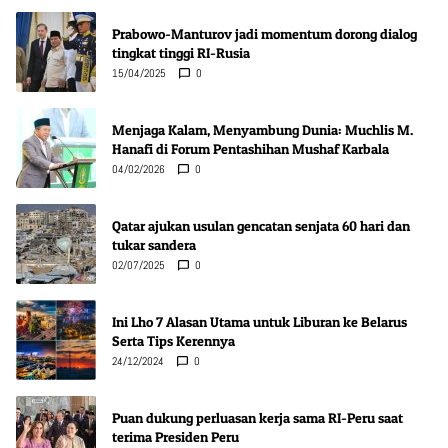
Prabowo-Manturov jadi momentum dorong dialog
tingkat tinggi RI-Rusia
15/04/2025
0
Menjaga Kalam, Menyambung Dunia: Muchlis M.
Hanafi di Forum Pentashihan Mushaf Karbala
04/02/2026
0
Qatar ajukan usulan gencatan senjata 60 hari dan
tukar sandera
02/07/2025
0
Ini Lho 7 Alasan Utama untuk Liburan ke Belarus
Serta Tips Kerennya
24/12/2024
0
Puan dukung perluasan kerja sama RI-Peru saat
terima Presiden Peru