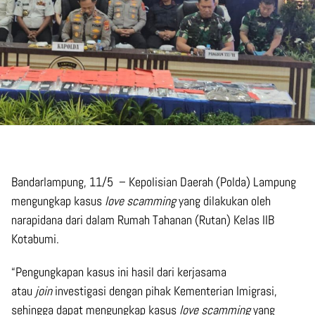
Bandarlampung, 11/5 – Kepolisian Daerah (Polda) Lampung
mengungkap kasus
love scamming
yang dilakukan oleh
narapidana dari dalam Rumah Tahanan (Rutan) Kelas IIB
Kotabumi.
“Pengungkapan kasus ini hasil dari kerjasama
atau
join
investigasi dengan pihak Kementerian Imigrasi,
sehingga dapat mengungkap kasus
love scamming
yang