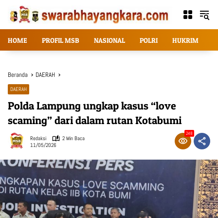
Langsung
ke
konten
HOME
PROFIL MSB
NASIONAL
POLRI
HUKRIM
T
Beranda
DAERAH
DAERAH
Polda Lampung ungkap kasus “love
scaming” dari dalam rutan Kotabumi
248
Redaksi
2 Min Baca
11/05/2026