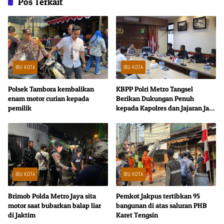
Pos Terkait
IBU KOTA
IBU KOTA
Polsek Tambora kembalikan
KBPP Polri Metro Tangsel
enam motor curian kepada
Berikan Dukungan Penuh
pemilik
kepada Kapolres dan Jajaran Jaga
Kondusivitas Wilayah
IBU KOTA
IBU KOTA
Brimob Polda Metro Jaya sita
Pemkot Jakpus tertibkan 95
motor saat bubarkan balap liar
bangunan di atas saluran PHB
di Jaktim
Karet Tengsin