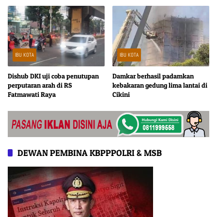
IBU KOTA
IBU KOTA
Dishub DKI uji coba penutupan
Damkar berhasil padamkan
perputaran arah di RS
kebakaran gedung lima lantai di
Fatmawati Raya
Cikini
DEWAN PEMBINA KBPPPOLRI & MSB