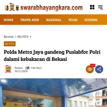
Langsung
ke
konten
HOME
PROFIL MSB
NASIONAL
POLRI
HUKRIM
T
Beranda
IBU KOTA
IBU KOTA
Polda Metro Jaya gandeng Puslabfor Polri
dalami kebakaran di Bekasi
499
Redaksi
2 Min Baca
05/11/2024