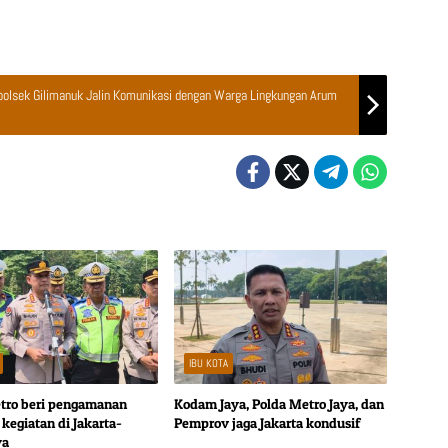
olsek Gilimanuk Jalin Komunikasi dengan Warga Lingkungan Arum
IBU KOTA
tro beri pengamanan
Kodam Jaya, Polda Metro Jaya, dan
kegiatan di Jakarta-
Pemprov jaga Jakarta kondusif
ya