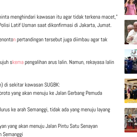
inta menghindari kawasan itu agar tidak terkena macet,”
olisi Latif Usman saat dikonfirmasi di Jakarta, Jumat.
enonto
n
pertandingan tersebut juga diimbau agar tak
ujuh s
kema
pengalihan arus lalin. Namun, rekayasa lalin
lin) di sekitar kawasan SUGBK:
 Subroto yang akan menuju ke Jalan Gerbang Pemuda
an lurus ke arah Semanggi, tidak ada yang menuju layang
nayan yang akan menuju Jalan Pintu Satu Senayan
ah Semanggi