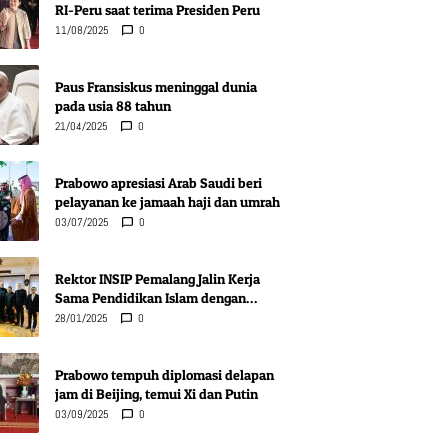
RI-Peru saat terima Presiden Peru
11/08/2025
0
Paus Fransiskus meninggal dunia
pada usia 88 tahun
21/04/2025
0
Prabowo apresiasi Arab Saudi beri
pelayanan ke jamaah haji dan umrah
03/07/2025
0
Rektor INSIP Pemalang Jalin Kerja
Sama Pendidikan Islam dengan
Komunitas Muslim Novi Pazar, Serbia
28/01/2025
0
Prabowo tempuh diplomasi delapan
jam di Beijing, temui Xi dan Putin
03/09/2025
0