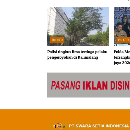
IBU KOTA
IBU KOTA
Polisi ringkus lima terduga pelaku
Polda Me
pengeroyokan di Kalimalang
tersangk
Jaya 202