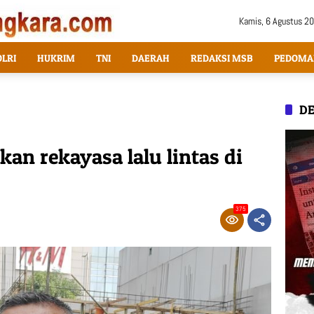
Kamis, 6 Agustus 2
OLRI
HUKRIM
TNI
DAERAH
REDAKSI MSB
PEDOMA
DE
kan rekayasa lalu lintas di
375