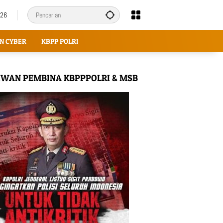
026
N CYBER
KBPP POLRI
WAN PEMBINA KBPPPOLRI & MSB