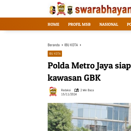
Langsung
ke
konten
HOME
PROFIL MSB
NASIONAL
P
Beranda
IBU KOTA
IBU KOTA
Polda Metro Jaya siap
kawasan GBK
Redaksi
2 Min Baca
15/11/2024