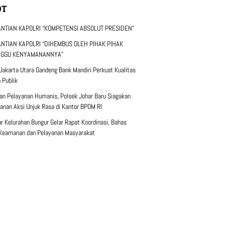
OT
NTIAN KAPOLRI “KOMPETENSI ABSOLUT PRESIDEN”
NTIAN KAPOLRI “DIHEMBUS OLEH PIHAK PIHAK
NGGU KENYAMANANNYA”
Jakarta Utara Gandeng Bank Mandiri Perkuat Kualitas
 Publik
n Pelayanan Humanis, Polsek Johar Baru Siagakan
nan Aksi Unjuk Rasa di Kantor BPOM RI
lar Kelurahan Bungur Gelar Rapat Koordinasi, Bahas
 Keamanan dan Pelayanan Masyarakat