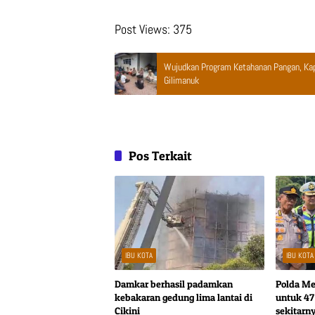
Post Views:
375
Wujudkan Program Ketahanan Pangan, Kap
Gilimanuk
Pos Terkait
IBU KOTA
IBU KOTA
Damkar berhasil padamkan
Polda Me
kebakaran gedung lima lantai di
untuk 47 
Cikini
sekitarn