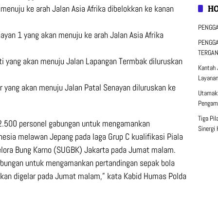
g menuju ke arah Jalan Asia Afrika dibelokkan ke kanan
H
PENGGA
enayan 1 yang akan menuju ke arah Jalan Asia Afrika
PENGGA
TERGA
kti yang akan menuju Jalan Lapangan Termbak diluruskan
Kantah 
Layanan
ajar yang akan menuju Jalan Patal Senayan diluruskan ke
Utamaka
Pengama
Tiga Pi
 2.500 personel gabungan untuk mengamankan
Sinergi
nesia melawan Jepang pada laga Grup C kualifikasi Piala
elora Bung Karno (SUGBK) Jakarta pada Jumat malam.
abungan untuk mengamankan pertandingan sepak bola
akan digelar pada Jumat malam,” kata Kabid Humas Polda