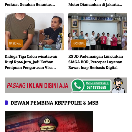
Perkuat Gerakan Berantas
Motor Diamankan di Jakarta
Tramadol Ilegal di Tanah Abang
Timur
NASIONAL
NASIONAL
Diduga Tiga Calon wisatawan
RSUD Pademangan Luncurkan
Rugi Rp66 Juta, Jadi Korban
SIAGA BOR, Percepat Layanan
Penipuan Pengurusan Visa
Rawat Inap Berbasis Digital
Taiwan
DEWAN PEMBINA KBPPPOLRI & MSB