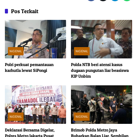
Pos Terkait
NASIONAL
NASIONAL
Polri perkuat pemantauan
Polda NTB beri atensi kasus
karhutla lewat SiPongi
dugaan pungutan liar beasiswa
KIP Unbim
NASIONAL
NASIONAL
Deklarasi Bersama Digelar,
Brimob Polda Metro Jaya
Polres Metro Jakarta Pusat
Bubarkan Balap Liar, Sembilan