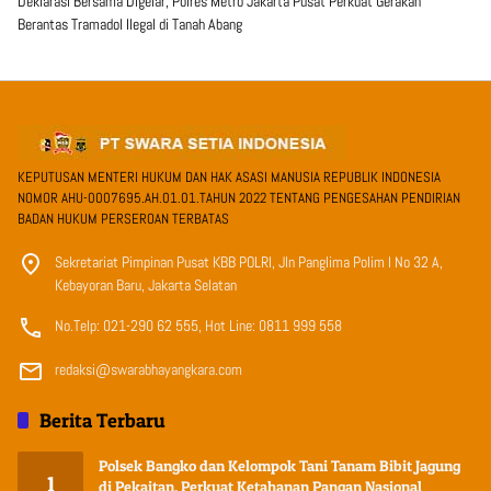
Deklarasi Bersama Digelar, Polres Metro Jakarta Pusat Perkuat Gerakan
Berantas Tramadol Ilegal di Tanah Abang
KEPUTUSAN MENTERI HUKUM DAN HAK ASASI MANUSIA REPUBLIK INDONESIA
NOMOR AHU-0007695.AH.01.01.TAHUN 2022 TENTANG PENGESAHAN PENDIRIAN
BADAN HUKUM PERSEROAN TERBATAS
Sekretariat Pimpinan Pusat KBB POLRI, Jln Panglima Polim I No 32 A,
Kebayoran Baru, Jakarta Selatan
No.Telp: 021-290 62 555, Hot Line: 0811 999 558
redaksi@swarabhayangkara.com
Berita Terbaru
Polsek Bangko dan Kelompok Tani Tanam Bibit Jagung
1
di Pekaitan, Perkuat Ketahanan Pangan Nasional