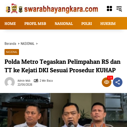
Langsung
ke
konten
HOME
PROFIL MSB
NASIONAL
POLRI
HUKRIM
T
Beranda
NASIONAL
NASIONAL
Polda Metro Tegaskan Pelimpahan RS dan
TT ke Kejati DKI Sesuai Prosedur KUHAP
138
Admin Msb
2 Min Baca
22/06/2026