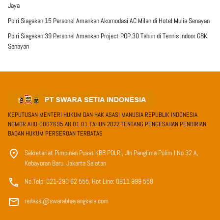
Jaya
Polri Siagakan 15 Personel Amankan Akomodasi AC Milan di Hotel Mulia Senayan
Polri Siagakan 39 Personel Amankan Project POP 30 Tahun di Tennis Indoor GBK
Senayan
KEPUTUSAN MENTERI HUKUM DAN HAK ASASI MANUSIA REPUBLIK INDONESIA
NOMOR AHU-0007695.AH.01.01.TAHUN 2022 TENTANG PENGESAHAN PENDIRIAN
BADAN HUKUM PERSEROAN TERBATAS
Sekretariat Pimpinan Pusat KBB POLRI, Jln Panglima Polim I No 32 A,
Kebayoran Baru, Jakarta Selatan
No.Telp: 021-290 62 555, Hot Line: 0811 999 558
redaksi@swarabhayangkara.com