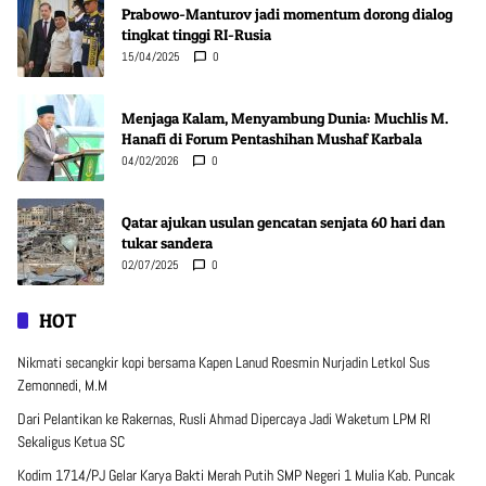
Prabowo-Manturov jadi momentum dorong dialog
tingkat tinggi RI-Rusia
15/04/2025
0
Menjaga Kalam, Menyambung Dunia: Muchlis M.
Hanafi di Forum Pentashihan Mushaf Karbala
04/02/2026
0
Qatar ajukan usulan gencatan senjata 60 hari dan
tukar sandera
02/07/2025
0
HOT
Nikmati secangkir kopi bersama Kapen Lanud Roesmin Nurjadin Letkol Sus
Zemonnedi, M.M
Dari Pelantikan ke Rakernas, Rusli Ahmad Dipercaya Jadi Waketum LPM RI
Sekaligus Ketua SC
Kodim 1714/PJ Gelar Karya Bakti Merah Putih SMP Negeri 1 Mulia Kab. Puncak