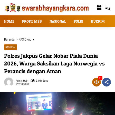
Langsung
ke
konten
HOME
PROFIL MSB
NASIONAL
POLRI
HUKRIM
T
Beranda
NASIONAL
NASIONAL
Polres Jakpus Gelar Nobar Piala Dunia
2026, Warga Saksikan Laga Norwegia vs
Perancis dengan Aman
97
Admin Msb
1 Min Baca
27/06/2026