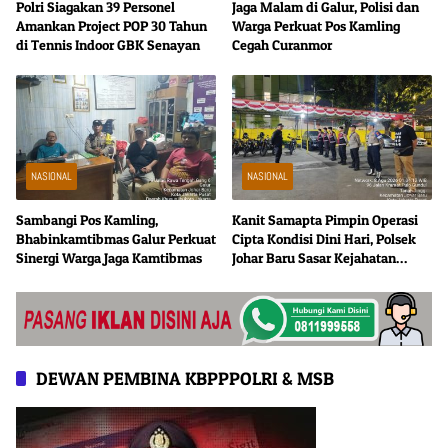
Polri Siagakan 39 Personel
Jaga Malam di Galur, Polisi dan
Amankan Project POP 30 Tahun
Warga Perkuat Pos Kamling
di Tennis Indoor GBK Senayan
Cegah Curanmor
NASIONAL
NASIONAL
Sambangi Pos Kamling,
Kanit Samapta Pimpin Operasi
Bhabinkamtibmas Galur Perkuat
Cipta Kondisi Dini Hari, Polsek
Sinergi Warga Jaga Kamtibmas
Johar Baru Sasar Kejahatan
Jalanan
DEWAN PEMBINA KBPPPOLRI & MSB