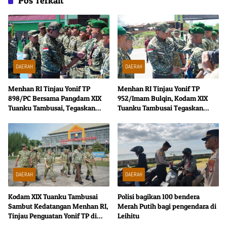
Pos Terkait
DAERAH
DAERAH
Menhan RI Tinjau Yonif TP
Menhan RI Tinjau Yonif TP
898/PC Bersama Pangdam XIX
952/Imam Bulqin, Kodam XIX
Tuanku Tambusai, Tegaskan
Tuanku Tambusai Tegaskan
Disiplin dan Loyalitas Prajurit
Penguatan Pertahanan Wilayah
DAERAH
DAERAH
Kodam XIX Tuanku Tambusai
Polisi bagikan 100 bendera
Sambut Kedatangan Menhan RI,
Merah Putih bagi pengendara di
Tinjau Penguatan Yonif TP di
Leihitu
Bengkalis dan Kampar