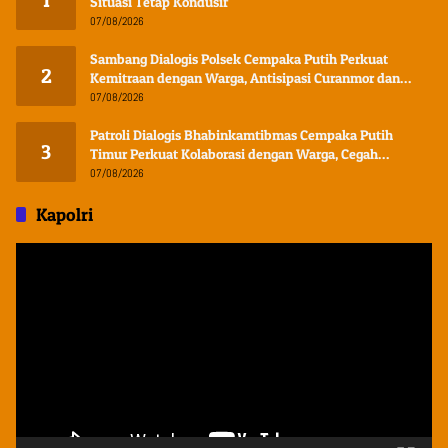
1
Situasi Tetap Kondusif
07/08/2026
Sambang Dialogis Polsek Cempaka Putih Perkuat
2
Kemitraan dengan Warga, Antisipasi Curanmor dan
Gangguan Kamtibmas
07/08/2026
Patroli Dialogis Bhabinkamtibmas Cempaka Putih
3
Timur Perkuat Kolaborasi dengan Warga, Cegah
Curanmor dan Modus Penipuan
07/08/2026
Kapolri
Pemutar
Video