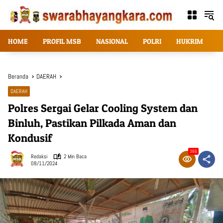
Langsung
ke
konten
HOME
PROFIL MSB
NASIONAL
POLRI
HUKRIM
T
Beranda
DAERAH
DAERAH
Polres Sergai Gelar Cooling System dan
Binluh, Pastikan Pilkada Aman dan
Kondusif
366
Redaksi
2 Min Baca
08/11/2024