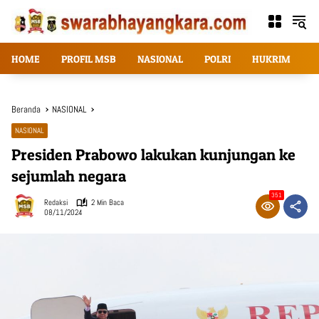
Langsung
ke
konten
HOME
PROFIL MSB
NASIONAL
POLRI
HUKRIM
T
Beranda
NASIONAL
NASIONAL
Presiden Prabowo lakukan kunjungan ke
sejumlah negara
351
Redaksi
2 Min Baca
08/11/2024