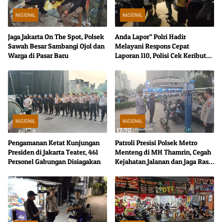
NASIONAL
NASIONAL
Jaga Jakarta On The Spot, Polsek
Anda Lapor” Polri Hadir
Sawah Besar Sambangi Ojol dan
Melayani Respons Cepat
Warga di Pasar Baru
Laporan 110, Polisi Cek Keributan
di Mangga Dua Selatan
NASIONAL
NASIONAL
Pengamanan Ketat Kunjungan
Patroli Presisi Polsek Metro
Presiden di Jakarta Teater, 461
Menteng di MH Thamrin, Cegah
Personel Gabungan Disiagakan
Kejahatan Jalanan dan Jaga Rasa
Aman