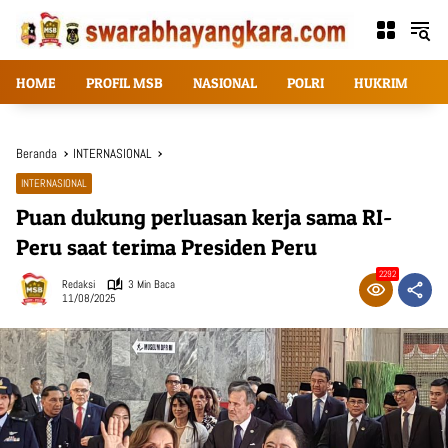
Langsung
ke
konten
HOME
PROFIL MSB
NASIONAL
POLRI
HUKRIM
T
Beranda
INTERNASIONAL
INTERNASIONAL
Puan dukung perluasan kerja sama RI-
Peru saat terima Presiden Peru
2292
Redaksi
3 Min Baca
11/08/2025