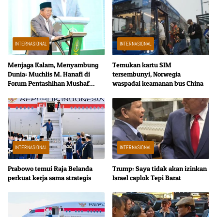
INTERNASIONAL
INTERNASIONAL
Menjaga Kalam, Menyambung
Temukan kartu SIM
Dunia: Muchlis M. Hanafi di
tersembunyi, Norwegia
Forum Pentashihan Mushaf
waspadai keamanan bus China
Karbala
INTERNASIONAL
INTERNASIONAL
Prabowo temui Raja Belanda
Trump: Saya tidak akan izinkan
perkuat kerja sama strategis
Israel caplok Tepi Barat