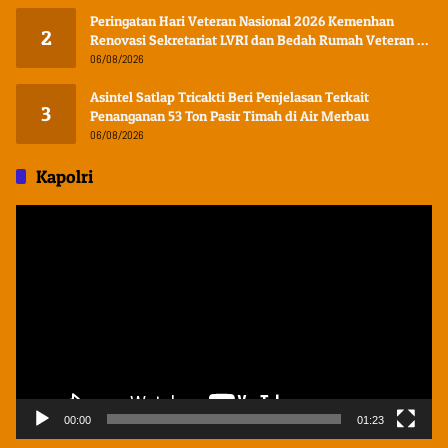
Peringatan Hari Veteran Nasional 2026 Kemenhan
2
Renovasi Sekretariat LVRI dan Bedah Rumah Veteran di
19 Provinsi
06/08/2026
Asintel Satlap Tricakti Beri Penjelasan Terkait
3
Penanganan 53 Ton Pasir Timah di Air Merbau
06/08/2026
Kapolri
Pemutar
Video
00:00
01:23