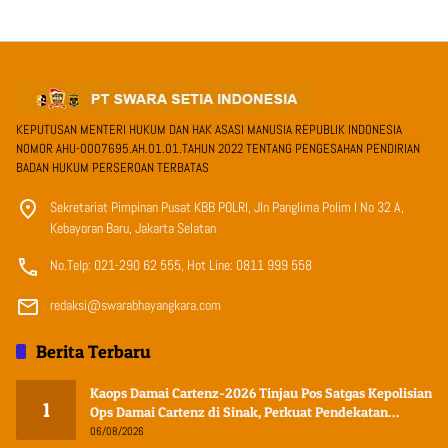
KEPUTUSAN MENTERI HUKUM DAN HAK ASASI MANUSIA REPUBLIK INDONESIA
NOMOR AHU-0007695.AH.01.01.TAHUN 2022 TENTANG PENGESAHAN PENDIRIAN
BADAN HUKUM PERSEROAN TERBATAS
Sekretariat Pimpinan Pusat KBB POLRI, Jln Panglima Polim I No 32 A,
Kebayoran Baru, Jakarta Selatan
No.Telp: 021-290 62 555, Hot Line: 0811 999 558
redaksi@swarabhayangkara.com
Berita Terbaru
Kaops Damai Cartenz-2026 Tinjau Pos Satgas Kepolisian
1
Ops Damai Cartenz di Sinak, Perkuat Pendekatan
Humanis Bersama Masyarakat
06/08/2026