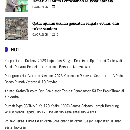
Hanafi di Forum Pentashihan Mushaf Karbala
04/02/2026
0
Qatar ajukan usulan gencatan senjata 60 hari dan
tukar sandera
02/07/2025
0
HOT
Kaops Damai Cartenz-2026 Tinjau Pos Satgas Kepolisian Ops Damai Cartenz di
Sinak, Perkuat Pendekatan Humanis Bersama Masyarakat
Peringatan Hari Veteran Nasional 2026 Kemenhan Renovasi Sekretariat LVRI dan
Bedah Rumah Veteran di 19 Provinsi
Asintel Satlap Tricakti Beri Penjelasan Terkait Penanganan 53 Ton Pasir Timah di
Air Merbau
Rumah Type 36 TMMD Ke-129 Kodim 1807/Sorong Selatan Hampir Rampung,
Wujud Nyata Kepedulian TNI Tingkatkan Kesejahteraan Warga
Polsek Bekasi Barat Gelar Razia Stasioner dan Patroli Cegah Kejahatan Jalanan
serta Tawuran