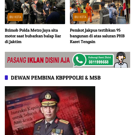
IBU KOTA
IBU KOTA
Brimob Polda Metro Jaya sita
Pemkot Jakpus tertibkan 95
motor saat bubarkan balap liar
bangunan di atas saluran PHB
di Jaktim
Karet Tengsin
DEWAN PEMBINA KBPPPOLRI & MSB