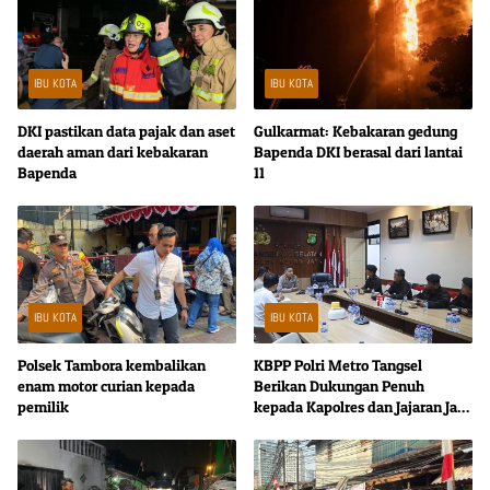
IBU KOTA
IBU KOTA
DKI pastikan data pajak dan aset
Gulkarmat: Kebakaran gedung
daerah aman dari kebakaran
Bapenda DKI berasal dari lantai
Bapenda
11
IBU KOTA
IBU KOTA
Polsek Tambora kembalikan
KBPP Polri Metro Tangsel
enam motor curian kepada
Berikan Dukungan Penuh
pemilik
kepada Kapolres dan Jajaran Jaga
Kondusivitas Wilayah