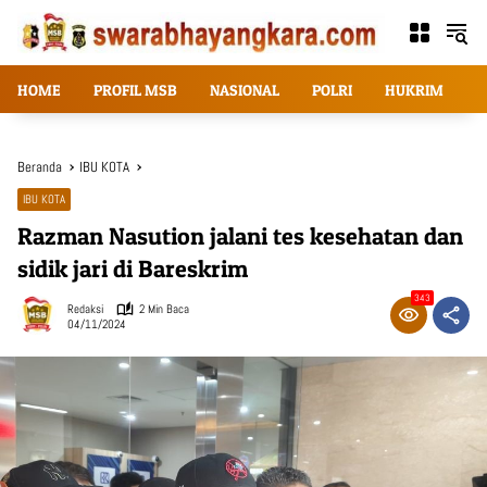
Langsung
ke
konten
HOME
PROFIL MSB
NASIONAL
POLRI
HUKRIM
T
Beranda
IBU KOTA
IBU KOTA
Razman Nasution jalani tes kesehatan dan
sidik jari di Bareskrim
343
Redaksi
2 Min Baca
04/11/2024