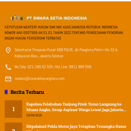
KEPUTUSAN MENTERI HUKUM DAN HAK ASASI MANUSIA REPUBLIK INDONESIA
NOMOR AHU-0007695.AH.01.01.TAHUN 2022 TENTANG PENGESAHAN PENDIRIAN
BADAN HUKUM PERSEROAN TERBATAS
Sekretariat Pimpinan Pusat KBB POLRI, Jln Panglima Polim I No 32 A,
Kebayoran Baru, Jakarta Selatan
No.Telp: 021-290 62 555, Hot Line: 0811 999 558
redaksi@swarabhayangkara.com
Berita Terbaru
Kapolres Pelabuhan Tanjung Priok Turun Langsung ke
1
Muara Angke, Serap Aspirasi Warga Lewat Jaga Jakarta
On The Spot
09/08/2026
Ditpolairud Polda Metro Jaya Tetapkan Tersangka Kasus