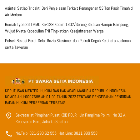
Asintel Satlap Tricakti Beri Penjelasan Terkait Penanganan 53 Ton Pasir Timah di
Air Merbau
Rumah Type 36 TMMD Ke-129 Kodim 1807/Sorong Selatan Hampir Rampung,
Wujud Nyata Kepedulian TNI Tingkatkan Kesejahteraan Warga
Polsek Bekasi Barat Gelar Razia Stasioner dan Patroli Cegah Kejahatan Jalanan
serta Tawuran
KEPUTUSAN MENTERI HUKUM DAN HAK ASASI MANUSIA REPUBLIK INDONESIA
NOMOR AHU-0007695.AH.01.01.TAHUN 2022 TENTANG PENGESAHAN PENDIRIAN
BADAN HUKUM PERSEROAN TERBATAS
Sekretariat Pimpinan Pusat KBB POLRI, Jln Panglima Polim I No 32 A,
Kebayoran Baru, Jakarta Selatan
No.Telp: 021-290 62 555, Hot Line: 0811 999 558