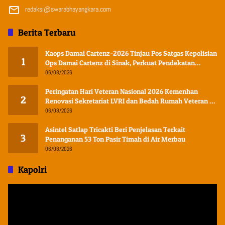
redaksi@swarabhayangkara.com
Berita Terbaru
Kaops Damai Cartenz-2026 Tinjau Pos Satgas Kepolisian
1
Ops Damai Cartenz di Sinak, Perkuat Pendekatan
Humanis Bersama Masyarakat
06/08/2026
Peringatan Hari Veteran Nasional 2026 Kemenhan
2
Renovasi Sekretariat LVRI dan Bedah Rumah Veteran di
19 Provinsi
06/08/2026
Asintel Satlap Tricakti Beri Penjelasan Terkait
3
Penanganan 53 Ton Pasir Timah di Air Merbau
06/08/2026
Kapolri
Pemutar
Video