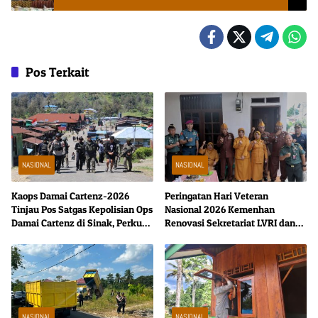
Pos Terkait
NASIONAL
NASIONAL
Kaops Damai Cartenz-2026
Peringatan Hari Veteran
Tinjau Pos Satgas Kepolisian Ops
Nasional 2026 Kemenhan
Damai Cartenz di Sinak, Perkuat
Renovasi Sekretariat LVRI dan
Pendekatan Humanis Bersama
Bedah Rumah Veteran di 19
Masyarakat
Provinsi
NASIONAL
NASIONAL