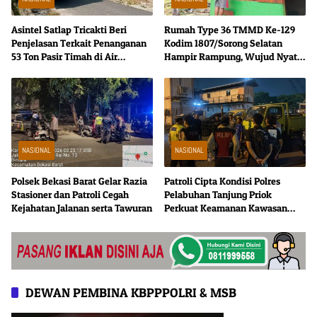
Asintel Satlap Tricakti Beri
Rumah Type 36 TMMD Ke-129
Penjelasan Terkait Penanganan
Kodim 1807/Sorong Selatan
53 Ton Pasir Timah di Air
Hampir Rampung, Wujud Nyata
Merbau
Kepedulian TNI Tingkatkan
Kesejahteraan Warga
NASIONAL
NASIONAL
Polsek Bekasi Barat Gelar Razia
Patroli Cipta Kondisi Polres
Stasioner dan Patroli Cegah
Pelabuhan Tanjung Priok
Kejahatan Jalanan serta Tawuran
Perkuat Keamanan Kawasan
Pelabuhan, Situasi Berlangsung
Aman dan Kondusif
DEWAN PEMBINA KBPPPOLRI & MSB