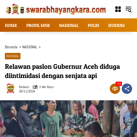
Langsung
ke
konten
HOME
PROFIL MSB
NASIONAL
POLRI
HUKRIM
T
Beranda
NASIONAL
NASIONAL
Relawan paslon Gubernur Aceh diduga
diintimidasi dengan senjata api
398
Redaksi
3 Min Baca
26/11/2024