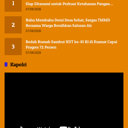
1
Siap Ditanami untuk Perkuat Ketahanan Pangan
Kampung Sesor
07/08/2026
Bahu Membahu Demi Desa Sehat, Satgas TMMD
2
Bersama Warga Bersihkan Saluran Air
07/08/2026
Bedah Rumah Sambut HUT ke-81 RI di Kramat Capai
3
Progres 72 Persen
07/08/2026
Kapolri
Pemutar
Video