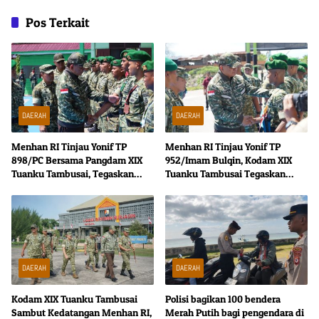
Pos Terkait
DAERAH
DAERAH
Menhan RI Tinjau Yonif TP
Menhan RI Tinjau Yonif TP
898/PC Bersama Pangdam XIX
952/Imam Bulqin, Kodam XIX
Tuanku Tambusai, Tegaskan
Tuanku Tambusai Tegaskan
Disiplin dan Loyalitas Prajurit
Penguatan Pertahanan Wilayah
DAERAH
DAERAH
Kodam XIX Tuanku Tambusai
Polisi bagikan 100 bendera
Sambut Kedatangan Menhan RI,
Merah Putih bagi pengendara di