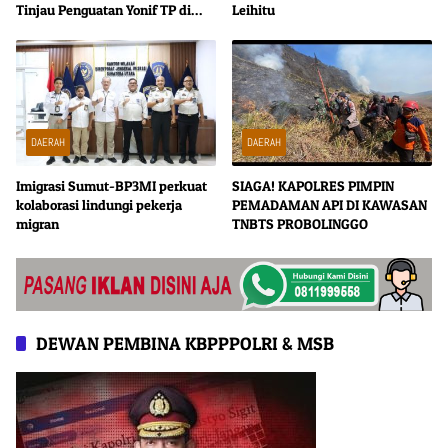
Tinjau Penguatan Yonif TP di
Leihitu
Bengkalis dan Kampar
DAERAH
DAERAH
Imigrasi Sumut-BP3MI perkuat
SIAGA! KAPOLRES PIMPIN
kolaborasi lindungi pekerja
PEMADAMAN API DI KAWASAN
migran
TNBTS PROBOLINGGO
DEWAN PEMBINA KBPPPOLRI & MSB