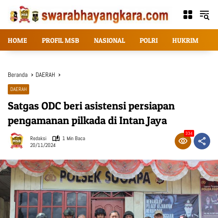
Langsung
ke
konten
HOME
PROFIL MSB
NASIONAL
POLRI
HUKRIM
T
Beranda
DAERAH
DAERAH
Satgas ODC beri asistensi persiapan
pengamanan pilkada di Intan Jaya
334
Redaksi
1 Min Baca
20/11/2024