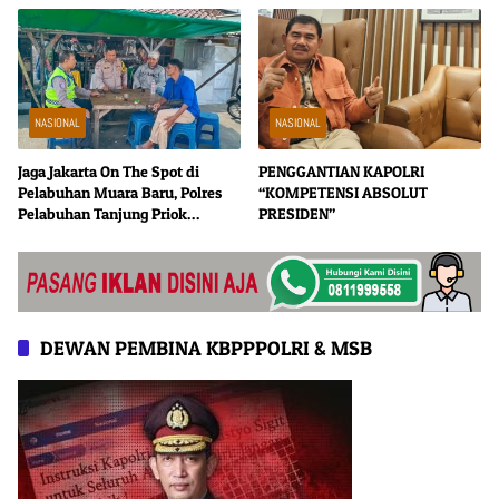
Penyelundupan Harley-
Davidson Bekas.
NASIONAL
NASIONAL
Jaga Jakarta On The Spot di
PENGGANTIAN KAPOLRI
Pelabuhan Muara Baru, Polres
“KOMPETENSI ABSOLUT
Pelabuhan Tanjung Priok
PRESIDEN”
Perkuat Sinergi Kamtibmas
Bersama Masyarakat
DEWAN PEMBINA KBPPPOLRI & MSB