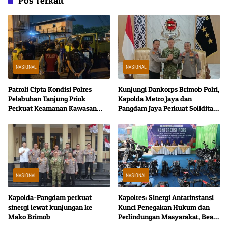
Pos Terkait
NASIONAL
NASIONAL
Patroli Cipta Kondisi Polres
Kunjungi Dankorps Brimob Polri,
Pelabuhan Tanjung Priok
Kapolda Metro Jaya dan
Perkuat Keamanan Kawasan
Pangdam Jaya Perkuat Soliditas
Pelabuhan, Situasi Berlangsung
TNI-Polri
Aman dan Kondusif
NASIONAL
NASIONAL
Kapolda-Pangdam perkuat
Kapolres: Sinergi Antarinstansi
sinergi lewat kunjungan ke
Kunci Penegakan Hukum dan
Mako Brimob
Perlindungan Masyarakat, Bea
Cukai Tanjung Priok Gagalkan