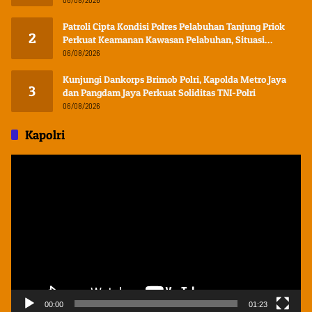
06/08/2026
Patroli Cipta Kondisi Polres Pelabuhan Tanjung Priok
2
Perkuat Keamanan Kawasan Pelabuhan, Situasi
Berlangsung Aman dan Kondusif
06/08/2026
Kunjungi Dankorps Brimob Polri, Kapolda Metro Jaya
3
dan Pangdam Jaya Perkuat Soliditas TNI-Polri
06/08/2026
Kapolri
Pemutar
Video
00:00
01:23