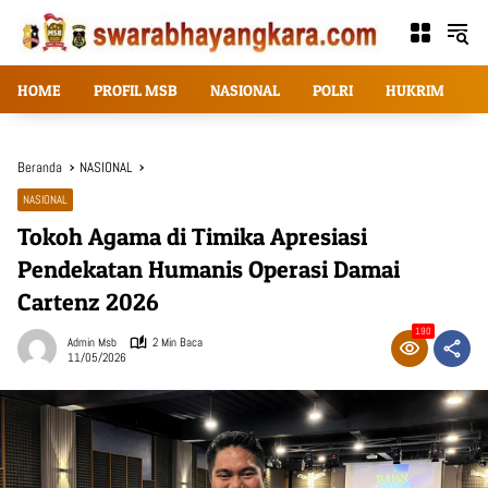
Langsung
ke
konten
HOME
PROFIL MSB
NASIONAL
POLRI
HUKRIM
T
Beranda
NASIONAL
NASIONAL
Tokoh Agama di Timika Apresiasi
Pendekatan Humanis Operasi Damai
Cartenz 2026
190
Admin Msb
2 Min Baca
11/05/2026