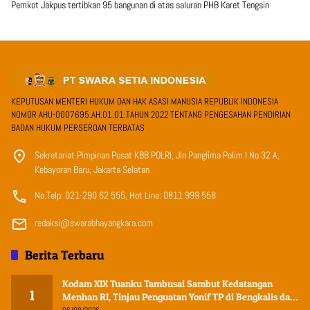
Pemkot Jakpus tertibkan 95 bangunan di atas saluran PHB Karet Tengsin
KEPUTUSAN MENTERI HUKUM DAN HAK ASASI MANUSIA REPUBLIK INDONESIA
NOMOR AHU-0007695.AH.01.01.TAHUN 2022 TENTANG PENGESAHAN PENDIRIAN
BADAN HUKUM PERSEROAN TERBATAS
Sekretariat Pimpinan Pusat KBB POLRI, Jln Panglima Polim I No 32 A,
Kebayoran Baru, Jakarta Selatan
No.Telp: 021-290 62 555, Hot Line: 0811 999 558
redaksi@swarabhayangkara.com
Berita Terbaru
Kodam XIX Tuanku Tambusai Sambut Kedatangan
1
Menhan RI, Tinjau Penguatan Yonif TP di Bengkalis dan
Kampar