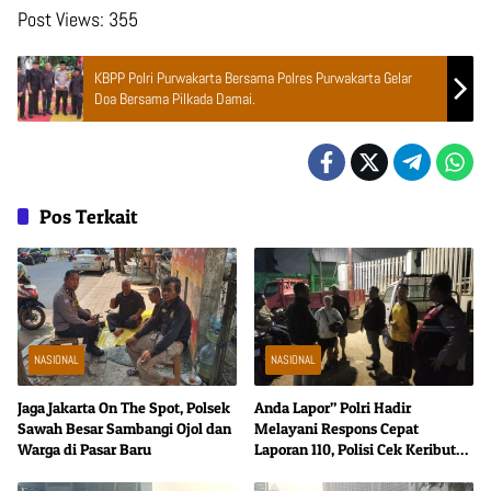
Post Views:
355
KBPP Polri Purwakarta Bersama Polres Purwakarta Gelar
Doa Bersama Pilkada Damai.
Pos Terkait
NASIONAL
NASIONAL
Jaga Jakarta On The Spot, Polsek
Anda Lapor” Polri Hadir
Sawah Besar Sambangi Ojol dan
Melayani Respons Cepat
Warga di Pasar Baru
Laporan 110, Polisi Cek Keributan
di Mangga Dua Selatan