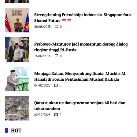
Strengthening Friendship: Indonesia-Singapore for a
Shared Future
08/08/2025
0
Prabowo-Manturov jadi momentum dorong dialog
tingkat tinggi RI-Rusia
15/04/2025
0
Menjaga Kalam, Menyambung Dunia: Muchlis M.
Hanafi di Forum Pentashihan Mushaf Karbala
04/02/2026
0
Qatar ajukan usulan gencatan senjata 60 hari dan
tukar sandera
02/07/2025
0
HOT