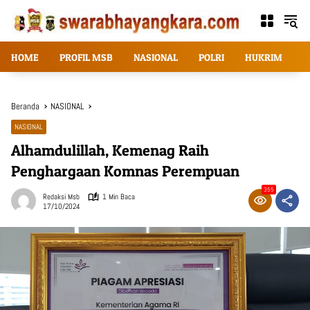
Langsung
ke
konten
HOME
PROFIL MSB
NASIONAL
POLRI
HUKRIM
T
Beranda
NASIONAL
NASIONAL
Alhamdulillah, Kemenag Raih
Penghargaan Komnas Perempuan
355
Redaksi Msb
1 Min Baca
17/10/2024