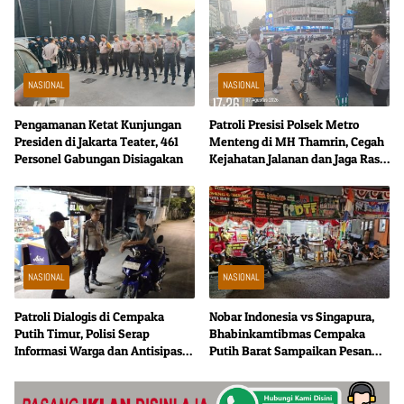
NASIONAL
NASIONAL
Pengamanan Ketat Kunjungan
Patroli Presisi Polsek Metro
Presiden di Jakarta Teater, 461
Menteng di MH Thamrin, Cegah
Personel Gabungan Disiagakan
Kejahatan Jalanan dan Jaga Rasa
Aman
NASIONAL
NASIONAL
Patroli Dialogis di Cempaka
Nobar Indonesia vs Singapura,
Putih Timur, Polisi Serap
Bhabinkamtibmas Cempaka
Informasi Warga dan Antisipasi
Putih Barat Sampaikan Pesan
Curanmor
Kamtibmas