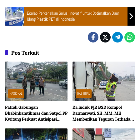
Ecolab Perkenalkan Solusi Inovatif untuk Optimalkan Daur
Ulang Plastik PET di Indonesia
Pos Terkait
NASIONAL
NASIONAL
Patroli Gabungan
Ka Induk PJR BSD Kompol
Bhabinkamtibmas dan Satpol PP
Darmarwati, SH, MM, MH
Kwitang Perkuat Antisipasi
Memberikan Teguran Terhadap
Gangguan Kamtibmas
Mobil Truk yang Parkir Dibahu
Jalan di Tol CSI Tanggerang Kota