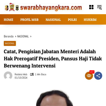
Langsung
ke
konten
HOME
PROFIL MSB
NASIONAL
POLRI
HUKRIM
T
Beranda
NASIONAL
NASIONAL
Catat, Pengisian Jabatan Menteri Adalah
Hak Prerogatif Presiden, Pansus Haji Tidak
Berwenang Intervensi
407
Redaksi Msb
1 Min Baca
01/10/2024