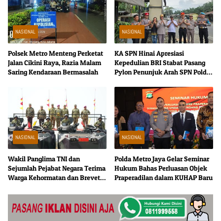
NASIONAL
NASIONAL
Polsek Metro Menteng Perketat
KA SPN Hinai Apresiasi
Jalan Cikini Raya, Razia Malam
Kepedulian BRI Stabat Pasang
Saring Kendaraan Bermasalah
Pylon Penunjuk Arah SPN Polda
Sumut
NASIONAL
NASIONAL
Wakil Panglima TNI dan
Polda Metro Jaya Gelar Seminar
Sejumlah Pejabat Negara Terima
Hukum Bahas Perluasan Objek
Warga Kehormatan dan Brevet
Praperadilan dalam KUHAP Baru
Korps Marinir