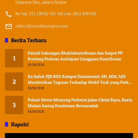
Kebayoran Baru, Jakarta Selatan
No.Telp: 021-290 62 555, Hot Line: 0811 999 558
redaksi@swarabhayangkara.com
Berita Terbaru
Patroli Gabungan Bhabinkamtibmas dan Satpol PP
1
Kwitang Perkuat Antisipasi Gangguan Kamtibmas
06/08/2026
Ka Induk PJR BSD Kompol Darmarwati, SH, MM, MH
2
Memberikan Teguran Terhadap Mobil Truk yang Parkir
Dibahu Jalan di Tol CSI Tanggerang Kota
06/08/2026
Polsek Metro Menteng Perketat Jalan Cikini Raya, Razia
3
Malam Saring Kendaraan Bermasalah
06/08/2026
Kapolri
Pemutar