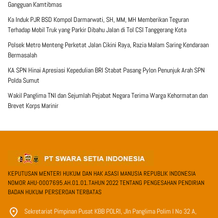
Gangguan Kamtibmas
Ka Induk PJR BSD Kompol Darmarwati, SH, MM, MH Memberikan Teguran
Terhadap Mobil Truk yang Parkir Dibahu Jalan di Tol CSI Tanggerang Kota
Polsek Metro Menteng Perketat Jalan Cikini Raya, Razia Malam Saring Kendaraan
Bermasalah
KA SPN Hinai Apresiasi Kepedulian BRI Stabat Pasang Pylon Penunjuk Arah SPN
Polda Sumut
Wakil Panglima TNI dan Sejumlah Pejabat Negara Terima Warga Kehormatan dan
Brevet Korps Marinir
KEPUTUSAN MENTERI HUKUM DAN HAK ASASI MANUSIA REPUBLIK INDONESIA
NOMOR AHU-0007695.AH.01.01.TAHUN 2022 TENTANG PENGESAHAN PENDIRIAN
BADAN HUKUM PERSEROAN TERBATAS
Sekretariat Pimpinan Pusat KBB POLRI, Jln Panglima Polim I No 32 A,