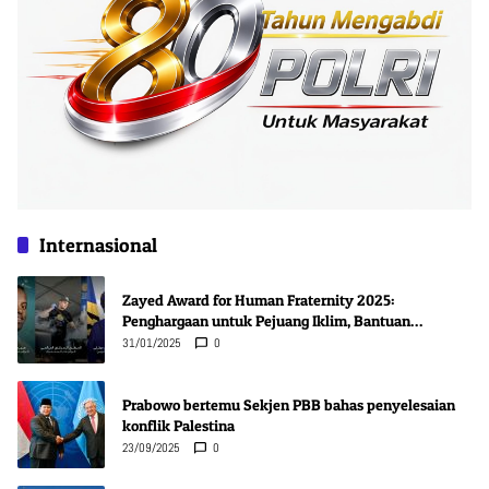
Internasional
Zayed Award for Human Fraternity 2025:
Penghargaan untuk Pejuang Iklim, Bantuan
Kemanusiaan, dan Inovasi Kesehatan
31/01/2025
0
Prabowo bertemu Sekjen PBB bahas penyelesaian
konflik Palestina
23/09/2025
0