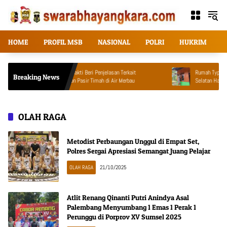
Langsung
ke
konten
HOME
PROFIL MSB
NASIONAL
POLRI
HUKRIM
T
Asintel Satlap Tricakti Beri Penjelasan Terkait
Rumah Type 36 TMMD Ke
Breaking News
Penanganan 53 Ton Pasir Timah di Air Merbau
Selatan Hampir Rampung,
Tingkatkan Kesejahteraa
OLAH RAGA
Metodist Perbaungan Unggul di Empat Set,
Polres Sergai Apresiasi Semangat Juang Pelajar
OLAH RAGA
21/10/2025
Atlit Renang Qinanti Putri Anindya Asal
Palembang Menyumbang 1 Emas 1 Perak 1
Perunggu di Porprov XV Sumsel 2025