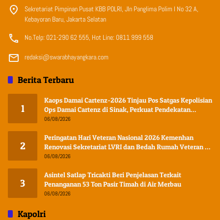
Sekretariat Pimpinan Pusat KBB POLRI, Jln Panglima Polim I No 32 A,
Kebayoran Baru, Jakarta Selatan
No.Telp: 021-290 62 555, Hot Line: 0811 999 558
redaksi@swarabhayangkara.com
Berita Terbaru
Kaops Damai Cartenz-2026 Tinjau Pos Satgas Kepolisian
1
Ops Damai Cartenz di Sinak, Perkuat Pendekatan
Humanis Bersama Masyarakat
06/08/2026
Peringatan Hari Veteran Nasional 2026 Kemenhan
2
Renovasi Sekretariat LVRI dan Bedah Rumah Veteran di
19 Provinsi
06/08/2026
Asintel Satlap Tricakti Beri Penjelasan Terkait
3
Penanganan 53 Ton Pasir Timah di Air Merbau
06/08/2026
Kapolri