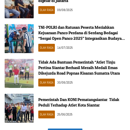
digelar di Jakarta
OLAH RAGA
09/08/2025
TNI-POLRI dan Ratusan Peserta Meriahkan
Kejuaraan Panco Perdana di Serdang Bedagai
“Sergai Open Panco 2025” Integrasikan Budaya
Melayu dalam Semangat Olahraga
OLAH RAGA
14/07/2025
Tidak Ada Bantuan Pemerintah “Atlet Tinju
Pertina Siantar Berhasil Meraih Medali Emas
Dikejurda Road Popnas Kisaran Sumatra Utara
OLAH RAGA
30/06/2025
Pemerintah Dan KONI Pematangsiantar Tidak
Peduli Terhadap Atlet Kota Siantar
OLAH RAGA
25/06/2025