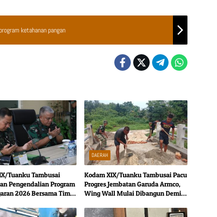
k program ketahanan pangan
DAERAH
IX/Tuanku Tambusai
Kodam XIX/Tuanku Tambusai Pacu
an Pengendalian Program
Progres Jembatan Garuda Armco,
aran 2026 Bersama Tim
Wing Wall Mulai Dibangun Demi
ar TNI AD
Konstruksi Lebih Kokoh