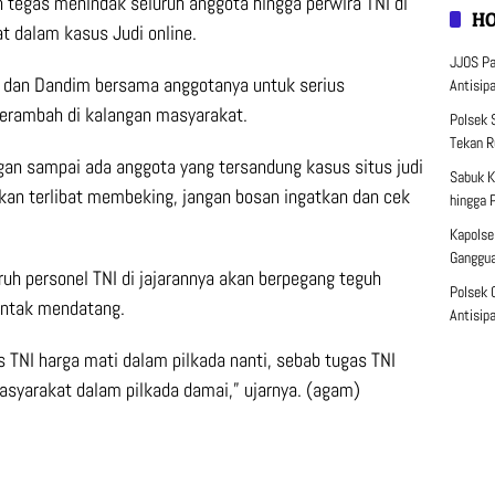
 tegas menindak seluruh anggota hingga perwira TNI di
H
t dalam kasus Judi online.
JJOS Pat
 dan Dandim bersama anggotanya untuk serius
Antisip
merambah di kalangan masyarakat.
Polsek 
Tekan R
an sampai ada anggota yang tersandung kasus situs judi
Sabuk K
ukan terlibat membeking, jangan bosan ingatkan dan cek
hingga 
Kapolse
Ganggu
ruh personel TNI di jajarannya akan berpegang teguh
Polsek 
rentak mendatang.
Antisip
s TNI harga mati dalam pilkada nanti, sebab tugas TNI
yarakat dalam pilkada damai,” ujarnya. (agam)