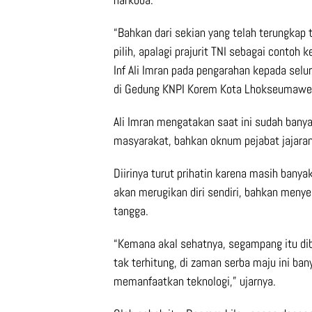
“Bahkan dari sekian yang telah terungkap t
pilih, apalagi prajurit TNI sebagai conto
Inf Ali Imran pada pengarahan kepada selu
di Gedung KNPI Korem Kota Lhokseumawed
Ali Imran mengatakan saat ini sudah bany
masyarakat, bahkan oknum pejabat jajaran
Diirinya turut prihatin karena masih banya
akan merugikan diri sendiri, bahkan me
tangga.
“Kemana akal sehatnya, segampang itu dib
tak terhitung, di zaman serba maju ini bany
memanfaatkan teknologi,” ujarnya.