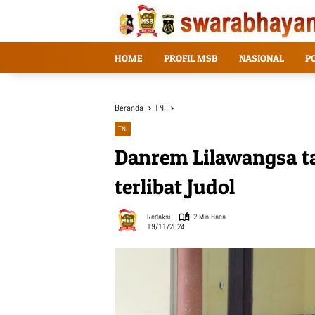
Langsung
ke
konten
HOME
PROFIL MSB
NASIONAL
P
Beranda
TNI
TNI
Danrem Lilawangsa t
terlibat Judol
Redaksi
2 Min Baca
19/11/2024