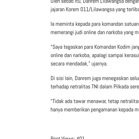
Oleh sebab itu, Danrem Lilawangsa dengan
jajaran Korem 011/Lilawangsa yang terliba
Ia meminta kepada para komandan satuan
memerangi judi online dan narkoba yang 
“Saya tegaskan para Komandan Kodim jang
online dan narkoba, apalagi sampai keras
secara mendadak,” ujarnya.
Di sisi lain, Danrem juga menegaskan selu
terhadap netralitas TNI dalam Pilkada se
“Tidak ada tawar menawar, tetap netralita
hanya memberikan pengamanan kepada mas
Post Views:
401