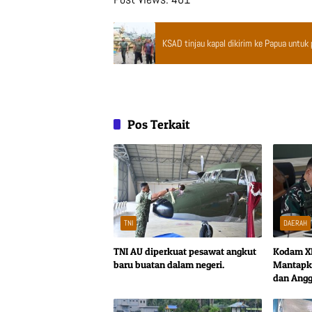
KSAD tinjau kapal dikirim ke Papua untu
Pos Terkait
TNI
DAERAH
TNI AU diperkuat pesawat angkut
Kodam X
baru buatan dalam negeri.
Mantapk
dan Angg
Dalprogg