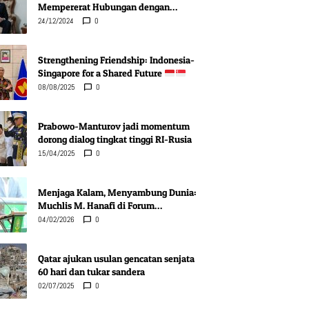
Mempererat Hubungan dengan
Indonesia di Berbagai Bidang
24/12/2024
0
Strengthening Friendship: Indonesia-
Singapore for a Shared Future
08/08/2025
0
Prabowo-Manturov jadi momentum
dorong dialog tingkat tinggi RI-Rusia
15/04/2025
0
Menjaga Kalam, Menyambung Dunia:
Muchlis M. Hanafi di Forum
Pentashihan Mushaf Karbala
04/02/2026
0
Qatar ajukan usulan gencatan senjata
60 hari dan tukar sandera
02/07/2025
0