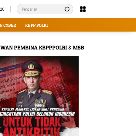
026
N CYBER
KBPP POLRI
WAN PEMBINA KBPPPOLRI & MSB