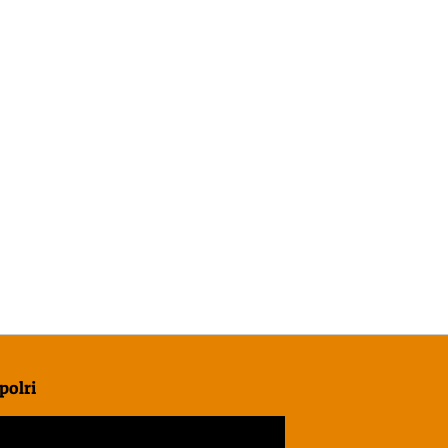
polri
r