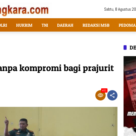
Sabtu, 8 Agustus 2
OLRI
HUKRIM
TNI
DAERAH
REDAKSI MSB
PEDOMA
DE
anpa kompromi bagi prajurit
401