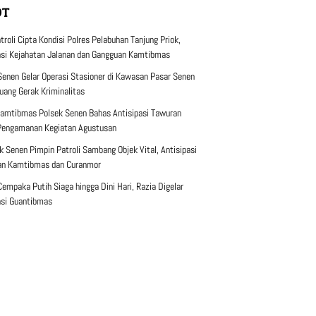
OT
roli Cipta Kondisi Polres Pelabuhan Tanjung Priok,
asi Kejahatan Jalanan dan Gangguan Kamtibmas
Senen Gelar Operasi Stasioner di Kawasan Pasar Senen
uang Gerak Kriminalitas
amtibmas Polsek Senen Bahas Antisipasi Tawuran
Pengamanan Kegiatan Agustusan
k Senen Pimpin Patroli Sambang Objek Vital, Antisipasi
an Kamtibmas dan Curanmor
Cempaka Putih Siaga hingga Dini Hari, Razia Digelar
asi Guantibmas