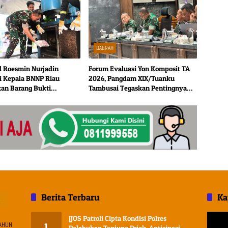
DAERAH
 Roesmin Nurjadin
Forum Evaluasi Yon Komposit TA
 Kepala BNNP Riau
2026, Pangdam XIX/Tuanku
an Barang Bukti
Tambusai Tegaskan Pentingnya
a
Penetapan Status Definitif Yon
Komposit Gardapati
Berita Terbaru
Ka
Pemuta
JJOS Patroli Cipta Kondisi Polres
AHUN
1
Video
Pelabuhan Tanjung Priok, Antisipasi