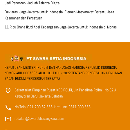
Jadi Penonton, Jadilah Talenta Digital
Deklarasi Jaga Jakarta untuk Indonesia, Elemen Masyarakat Bersatu Jaga
Keamanan dan Persatuan
11 Ribu Orang Ikuti Apel Kebangsaan Jaga Jakarta untuk Indonesia di Monas
KEPUTUSAN MENTERI HUKUM DAN HAK ASASI MANUSIA REPUBLIK INDONESIA
NOMOR AHU-0007695.AH.01.01.TAHUN 2022 TENTANG PENGESAHAN PENDIRIAN
BADAN HUKUM PERSEROAN TERBATAS
Sekretariat Pimpinan Pusat KBB POLRI, Jln Panglima Polim I No 32 A,
Kebayoran Baru, Jakarta Selatan
No.Telp: 021-290 62 555, Hot Line: 0811 999 558
redaksi@swarabhayangkara.com