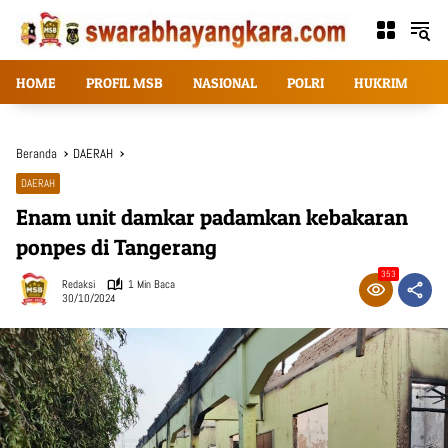
Langsung
ke
konten
HOME
PROFIL MSB
NASIONAL
POLRI
HUKRIM
T
Beranda
DAERAH
DAERAH
Enam unit damkar padamkan kebakaran
ponpes di Tangerang
353
Redaksi
1 Min Baca
30/10/2024