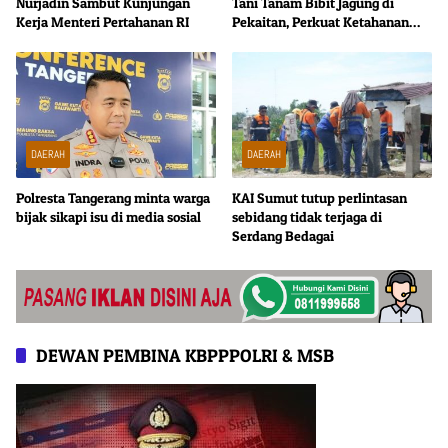
Nurjadin Sambut Kunjungan
Tani Tanam Bibit Jagung di
Kerja Menteri Pertahanan RI
Pekaitan, Perkuat Ketahanan
Pangan Nasional
DAERAH
DAERAH
Polresta Tangerang minta warga
KAI Sumut tutup perlintasan
bijak sikapi isu di media sosial
sebidang tidak terjaga di
Serdang Bedagai
DEWAN PEMBINA KBPPPOLRI & MSB