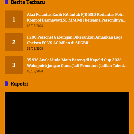
Berita Terbaru
Aksi Polantas Karib KA Induk PJR BSD Korlantas Polri
1
Kompol Darmawati.SE.MM.MH bersama Personilnya
Membagikan Bendera Merah Putih Berserta Tiangnya
08/08/2026
1.200 Personel Gabungan Dikerahkan Amankan Laga
2
Chelsea FC VS AC Milan di SUGBK
08/08/2026
35.936 Anak Muda Main Bareng di Kapolri Cup 2026,
3
Wakapolri: Jangan Cuma Jadi Penonton, Jadilah Talenta
Digital
08/08/2026
Kapolri
Pemutar
Video