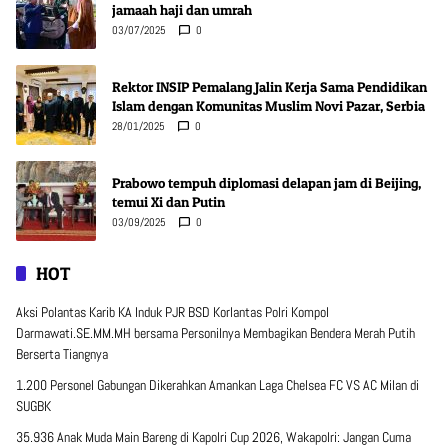
jamaah haji dan umrah
03/07/2025
0
Rektor INSIP Pemalang Jalin Kerja Sama Pendidikan
Islam dengan Komunitas Muslim Novi Pazar, Serbia
28/01/2025
0
Prabowo tempuh diplomasi delapan jam di Beijing,
temui Xi dan Putin
03/09/2025
0
HOT
Aksi Polantas Karib KA Induk PJR BSD Korlantas Polri Kompol
Darmawati.SE.MM.MH bersama Personilnya Membagikan Bendera Merah Putih
Berserta Tiangnya
1.200 Personel Gabungan Dikerahkan Amankan Laga Chelsea FC VS AC Milan di
SUGBK
35.936 Anak Muda Main Bareng di Kapolri Cup 2026, Wakapolri: Jangan Cuma