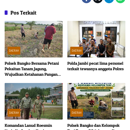
Pos Terkait
DAERAH
DAERAH
Polsek Bangko Bersama Petani
Polda Jambi pecat lima personel
Pekaitan Tanam Jagung,
terkait tewasnya anggota Polres
Wujudkan Ketahanan Pangan
dari Tingkat Desa
DAERAH
DAERAH
Komandan Lanud Roesmin
Polsek Bangko dan Kelompok