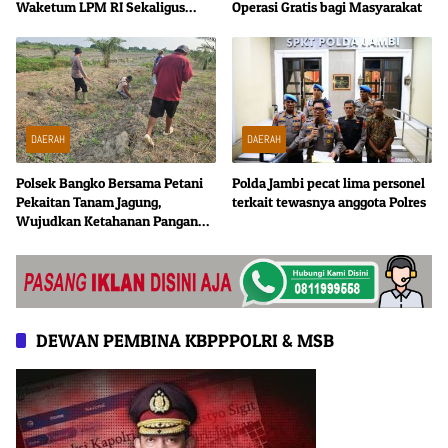
Waketum LPM RI Sekaligus
Operasi Gratis bagi Masyarakat
Ketua SC
DAERAH
DAERAH
Polsek Bangko Bersama Petani
Polda Jambi pecat lima personel
Pekaitan Tanam Jagung,
terkait tewasnya anggota Polres
Wujudkan Ketahanan Pangan
dari Tingkat Desa
DEWAN PEMBINA KBPPPOLRI & MSB