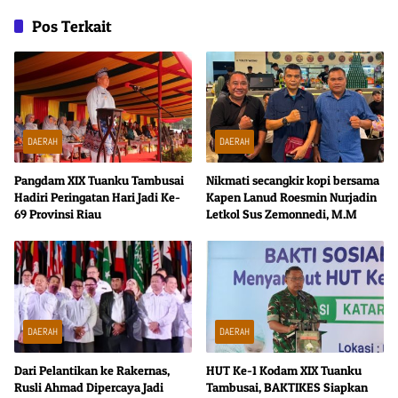
Pos Terkait
DAERAH
DAERAH
Pangdam XIX Tuanku Tambusai
Nikmati secangkir kopi bersama
Hadiri Peringatan Hari Jadi Ke-
Kapen Lanud Roesmin Nurjadin
69 Provinsi Riau
Letkol Sus Zemonnedi, M.M
DAERAH
DAERAH
Dari Pelantikan ke Rakernas,
HUT Ke-1 Kodam XIX Tuanku
Rusli Ahmad Dipercaya Jadi
Tambusai, BAKTIKES Siapkan