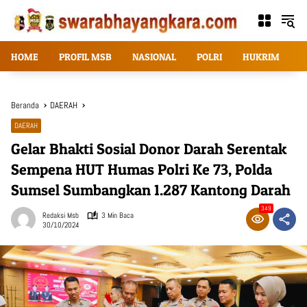
Langsung
ke
konten
HOME
PROFIL MSB
NASIONAL
POLRI
HUKRIM
T
Beranda
DAERAH
DAERAH
Gelar Bhakti Sosial Donor Darah Serentak
Sempena HUT Humas Polri Ke 73, Polda
Sumsel Sumbangkan 1.287 Kantong Darah
349
Redaksi Msb
3 Min Baca
30/10/2024