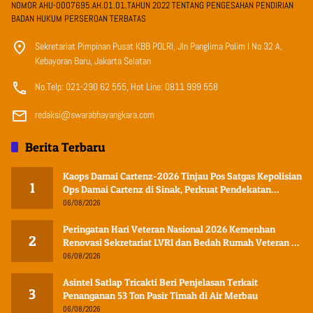
NOMOR AHU-0007695.AH.01.01.TAHUN 2022 TENTANG PENGESAHAN PENDIRIAN
BADAN HUKUM PERSEROAN TERBATAS
Sekretariat Pimpinan Pusat KBB POLRI, Jln Panglima Polim I No 32 A,
Kebayoran Baru, Jakarta Selatan
No.Telp: 021-290 62 555, Hot Line: 0811 999 558
redaksi@swarabhayangkara.com
Berita Terbaru
Kaops Damai Cartenz-2026 Tinjau Pos Satgas Kepolisian
1
Ops Damai Cartenz di Sinak, Perkuat Pendekatan
Humanis Bersama Masyarakat
06/08/2026
Peringatan Hari Veteran Nasional 2026 Kemenhan
2
Renovasi Sekretariat LVRI dan Bedah Rumah Veteran di
19 Provinsi
06/08/2026
Asintel Satlap Tricakti Beri Penjelasan Terkait
3
Penanganan 53 Ton Pasir Timah di Air Merbau
06/08/2026