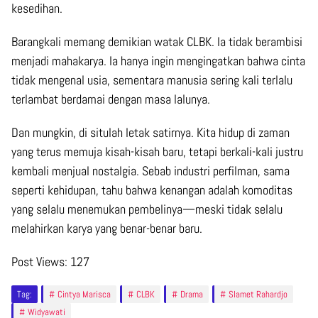
kesedihan.
Barangkali memang demikian watak CLBK. Ia tidak berambisi
menjadi mahakarya. Ia hanya ingin mengingatkan bahwa cinta
tidak mengenal usia, sementara manusia sering kali terlalu
terlambat berdamai dengan masa lalunya.
Dan mungkin, di situlah letak satirnya. Kita hidup di zaman
yang terus memuja kisah-kisah baru, tetapi berkali-kali justru
kembali menjual nostalgia. Sebab industri perfilman, sama
seperti kehidupan, tahu bahwa kenangan adalah komoditas
yang selalu menemukan pembelinya—meski tidak selalu
melahirkan karya yang benar-benar baru.
Post Views:
127
Tag:
Cintya Marisca
CLBK
Drama
Slamet Rahardjo
Widyawati