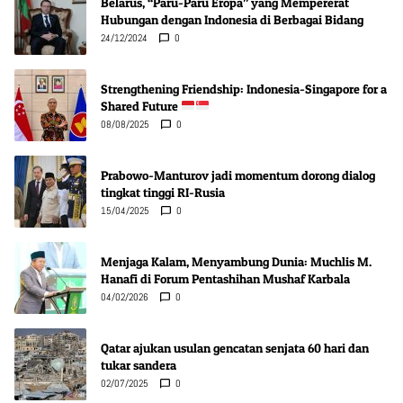
Belarus, “Paru-Paru Eropa” yang Mempererat
Hubungan dengan Indonesia di Berbagai Bidang
24/12/2024
0
Strengthening Friendship: Indonesia-Singapore for a
Shared Future
08/08/2025
0
Prabowo-Manturov jadi momentum dorong dialog
tingkat tinggi RI-Rusia
15/04/2025
0
Menjaga Kalam, Menyambung Dunia: Muchlis M.
Hanafi di Forum Pentashihan Mushaf Karbala
04/02/2026
0
Qatar ajukan usulan gencatan senjata 60 hari dan
tukar sandera
02/07/2025
0