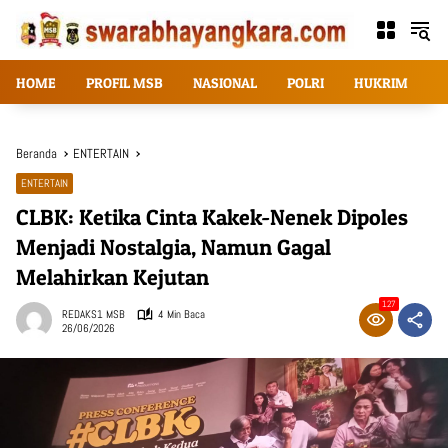
Langsung
ke
konten
HOME
PROFIL MSB
NASIONAL
POLRI
HUKRIM
T
Beranda
ENTERTAIN
ENTERTAIN
CLBK: Ketika Cinta Kakek-Nenek Dipoles
Menjadi Nostalgia, Namun Gagal
Melahirkan Kejutan
127
REDAKS1 MSB
4 Min Baca
26/06/2026