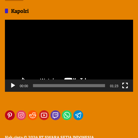
Kapolri
Pemutar
Video
00:00
01:23
Hak cipta © 2024 PT SWARA SETIA INDONESIA