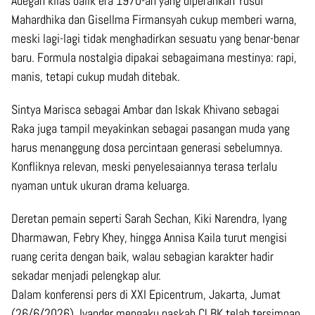
Adegan kilas balik era 1970-an yang diperankan Yusuf
Mahardhika dan Gisellma Firmansyah cukup memberi warna,
meski lagi-lagi tidak menghadirkan sesuatu yang benar-benar
baru. Formula nostalgia dipakai sebagaimana mestinya: rapi,
manis, tetapi cukup mudah ditebak.
Sintya Marisca sebagai Ambar dan Iskak Khivano sebagai
Raka juga tampil meyakinkan sebagai pasangan muda yang
harus menanggung dosa percintaan generasi sebelumnya.
Konfliknya relevan, meski penyelesaiannya terasa terlalu
nyaman untuk ukuran drama keluarga.
Deretan pemain seperti Sarah Sechan, Kiki Narendra, Iyang
Dharmawan, Febry Khey, hingga Annisa Kaila turut mengisi
ruang cerita dengan baik, walau sebagian karakter hadir
sekadar menjadi pelengkap alur.
Dalam konferensi pers di XXI Epicentrum, Jakarta, Jumat
(26/6/2026), Ivander mengaku naskah CLBK telah tersimpan