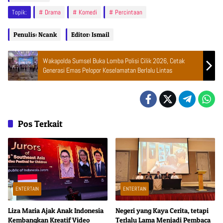
Topik:
Drama
Komedi
Percintaan
Penulis: Ncank
Editor: Ismail
Wakapolda Sumsel Buka Lomba Polisi Cilik 2026, Cetak
Generasi Emas Pelopor Keselamatan Berlalu Lintas
Pos Terkait
ENTERTAIN
ENTERTAIN
Liza Maria Ajak Anak Indonesia
Negeri yang Kaya Cerita, tetapi
Kembangkan Kreatif Video
Terlalu Lama Menjadi Pembaca