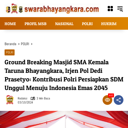
Langsung
ke
konten
HOME
PROFIL MSB
NASIONAL
POLRI
HUKRIM
T
Beranda
POLRI
POLRI
Ground Breaking Masjid SMA Kemala
Taruna Bhayangkara, Irjen Pol Dedi
Prasetyo: Kontribusi Polri Persiapkan SDM
Unggul Menuju Indonesia Emas 2045
440
Redaksi
3 Min Baca
03/10/2024