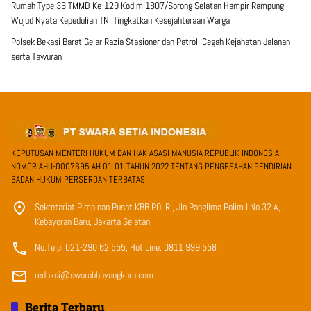
Rumah Type 36 TMMD Ke-129 Kodim 1807/Sorong Selatan Hampir Rampung,
Wujud Nyata Kepedulian TNI Tingkatkan Kesejahteraan Warga
Polsek Bekasi Barat Gelar Razia Stasioner dan Patroli Cegah Kejahatan Jalanan
serta Tawuran
KEPUTUSAN MENTERI HUKUM DAN HAK ASASI MANUSIA REPUBLIK INDONESIA
NOMOR AHU-0007695.AH.01.01.TAHUN 2022 TENTANG PENGESAHAN PENDIRIAN
BADAN HUKUM PERSEROAN TERBATAS
Sekretariat Pimpinan Pusat KBB POLRI, Jln Panglima Polim I No 32 A,
Kebayoran Baru, Jakarta Selatan
No.Telp: 021-290 62 555, Hot Line: 0811 999 558
redaksi@swarabhayangkara.com
Berita Terbaru