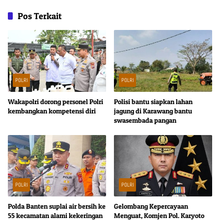
Pos Terkait
POLRI
POLRI
Wakapolri dorong personel Polri
Polisi bantu siapkan lahan
kembangkan kompetensi diri
jagung di Karawang bantu
swasembada pangan
POLRI
POLRI
Polda Banten suplai air bersih ke
Gelombang Kepercayaan
55 kecamatan alami kekeringan
Menguat, Komjen Pol. Karyoto