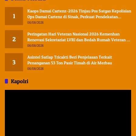
Kaops Damai Cartenz-2026 Tinjau Pos Satgas Kepolisian
1
Ops Damai Cartenz di Sinak, Perkuat Pendekatan
Humanis Bersama Masyarakat
06/08/2026
Peringatan Hari Veteran Nasional 2026 Kemenhan
2
Renovasi Sekretariat LVRI dan Bedah Rumah Veteran di
19 Provinsi
06/08/2026
Asintel Satlap Tricakti Beri Penjelasan Terkait
3
Penanganan 53 Ton Pasir Timah di Air Merbau
06/08/2026
Kapolri
Pemutar
Video