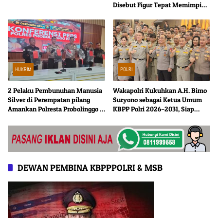
Disebut Figur Tepat Memimpin
Polri
HUKRIM
POLRI
2 Pelaku Pembunuhan Manusia
Wakapolri Kukuhkan A.H. Bimo
Silver di Perempatan pilang
Suryono sebagai Ketua Umum
Amankan Polresta Probolinggo 1
KBPP Polri 2026–2031, Siap
Satu Buron
Perkuat Konsolidasi Organisasi
DEWAN PEMBINA KBPPPOLRI & MSB