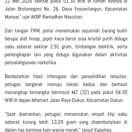
22 Mei 2026 sekitar pukul 01.30 WIB di rumah kosnya di
Jalan Brotonegoro No. 26, Desa Yosowilangun, Kecamatan
Manyar,” ujar AKBP Ramadhan Nasution.
Dari tangan FRW, polisi menemukan sejumlah barang bukti
berupa alat hisap, pipet kaca berisi sisa kristal putih diduga
sabu seberat sekitar 2,91 gram, timbangan elektrik, serta
perlengkapan lain yang diduga digunakan dalam aktivitas
penyalahgunaan narkotika.
Berdasarkan hasil interogasi dan penyelidikan lanjutan,
petugas bergerak menuju lokasi kedua dan berhasil
menangkap tersangka berinisial MZ (32) pada pukul 04.30
WIB di depan Alfamart Jalan Raya Dukun, Kecamatan Dukun.
“Saat diamankan, petugas menemukan empat klip sabu
seberat kurang lebih 13,29 gram yang disembunyikan di
dalam tas kantong kain warna merah,” lanjut Kapolres.