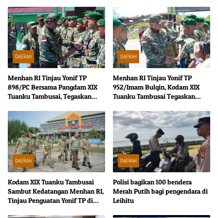
DAERAH
DAERAH
Menhan RI Tinjau Yonif TP
Menhan RI Tinjau Yonif TP
898/PC Bersama Pangdam XIX
952/Imam Bulqin, Kodam XIX
Tuanku Tambusai, Tegaskan
Tuanku Tambusai Tegaskan
Disiplin dan Loyalitas Prajurit
Penguatan Pertahanan Wilayah
DAERAH
DAERAH
Kodam XIX Tuanku Tambusai
Polisi bagikan 100 bendera
Sambut Kedatangan Menhan RI,
Merah Putih bagi pengendara di
Tinjau Penguatan Yonif TP di
Leihitu
Bengkalis dan Kampar