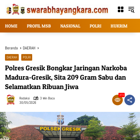
Langsung
ke
konten
HOME
PROFIL MSB
NASIONAL
POLRI
HUKRIM
T
Beranda
DAERAH
DAERAH
POLRI
Polres Gresik Bongkar Jaringan Narkoba
Madura-Gresik, Sita 209 Gram Sabu dan
Selamatkan Ribuan Jiwa
372
Redaksi
3 Min Baca
30/05/2026