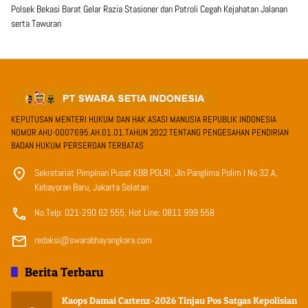
Polsek Bekasi Barat Gelar Razia Stasioner dan Patroli Cegah Kejahatan Jalanan
serta Tawuran
KEPUTUSAN MENTERI HUKUM DAN HAK ASASI MANUSIA REPUBLIK INDONESIA
NOMOR AHU-0007695.AH.01.01.TAHUN 2022 TENTANG PENGESAHAN PENDIRIAN
BADAN HUKUM PERSEROAN TERBATAS
Sekretariat Pimpinan Pusat KBB POLRI, Jln Panglima Polim I No 32 A,
Kebayoran Baru, Jakarta Selatan
No.Telp: 021-290 62 555, Hot Line: 0811 999 558
redaksi@swarabhayangkara.com
Berita Terbaru
Kaops Damai Cartenz-2026 Tinjau Pos Satgas Kepolisian