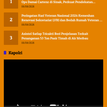
1
Ops Damai Cartenz di Sinak, Perkuat Pendekatan
Humanis Bersama Masyarakat
06/08/2026
Peringatan Hari Veteran Nasional 2026 Kemenhan
2
Renovasi Sekretariat LVRI dan Bedah Rumah Veteran di
19 Provinsi
06/08/2026
Asintel Satlap Tricakti Beri Penjelasan Terkait
3
Penanganan 53 Ton Pasir Timah di Air Merbau
06/08/2026
Kapolri
Pemutar
Video