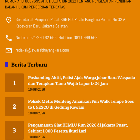
NOMOR AHU-0007695.AH.01.01.TAHUN 2022 TENTANG PENGESAHAN PENDIRIAN
BADAN HUKUM PERSEROAN TERBATAS
Sekretariat Pimpinan Pusat KBB POLRI, Jln Panglima Polim I No 32 A,
Kebayoran Baru, Jakarta Selatan
No.Telp: 021-290 62 555, Hot Line: 0811 999 558
redaksi@swarabhayangkara.com
Berita Terbaru
Poskamling Aktif, Polisi Ajak Warga Johar Baru Waspada
1
dan Terapkan Tamu Wajib Lapor 1×24 Jam
10/08/2026
Polsek Metro Menteng Amankan Fun Walk Tempe Goes
2
to UNESCO di Gedung Kowani
10/08/2026
Pengamanan Giat KEMLU Run 2026 di Jakarta Pusat,
3
Sekitar 1.000 Peserta Ikuti Lari
10/08/2026