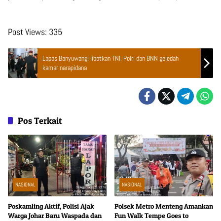
Post Views:
335
Lapas Banyuwangi libatkan TNI, Polri dan BNN geledah
kamar narapidana
Pos Terkait
NASIONAL
NASIONAL
Poskamling Aktif, Polisi Ajak
Polsek Metro Menteng Amankan
Warga Johar Baru Waspada dan
Fun Walk Tempe Goes to