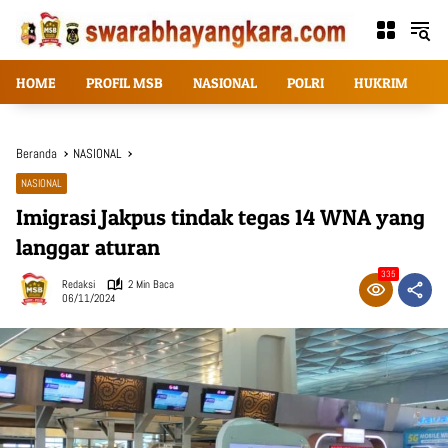
Langsung
ke
konten
HOME
PROFIL MSB
NASIONAL
POLRI
HUKRIM
T
Beranda
NASIONAL
NASIONAL
Imigrasi Jakpus tindak tegas 14 WNA yang
langgar aturan
335
Redaksi
2 Min Baca
06/11/2024