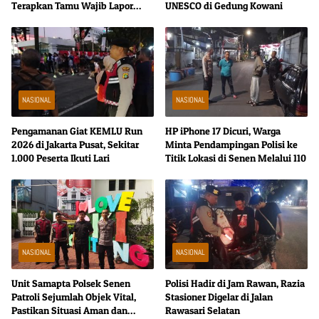
Terapkan Tamu Wajib Lapor
UNESCO di Gedung Kowani
1×24 Jam
NASIONAL
NASIONAL
Pengamanan Giat KEMLU Run
HP iPhone 17 Dicuri, Warga
2026 di Jakarta Pusat, Sekitar
Minta Pendampingan Polisi ke
1.000 Peserta Ikuti Lari
Titik Lokasi di Senen Melalui 110
NASIONAL
NASIONAL
Unit Samapta Polsek Senen
Polisi Hadir di Jam Rawan, Razia
Patroli Sejumlah Objek Vital,
Stasioner Digelar di Jalan
Pastikan Situasi Aman dan
Rawasari Selatan