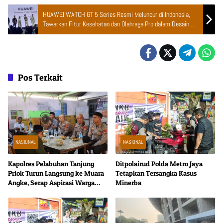
HUAWEI WATCH GT 5 Series Resmi Meluncur di Indonesia,
Tawarkan Fitur Kesehatan dan Olahraga Pro dalam Desain
Mewah
Pos Terkait
NASIONAL
NASIONAL
Kapolres Pelabuhan Tanjung
Ditpolairud Polda Metro Jaya
Priok Turun Langsung ke Muara
Tetapkan Tersangka Kasus
Angke, Serap Aspirasi Warga
Minerba
Lewat Jaga Jakarta On The Spot