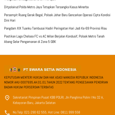
Ditpolairud Polda Metro Jaya Tetapkan Tersangka Kasus Minerba
Persempit Ruang Gerak Begal, Polsek Johar Baru Gencarkan Operasi Cipta Kondisi
Dini Hari
Pangdam XIX Tuanku Tambusai Hadiri Peringatan Hari Jadi Ke-69 Provinsi Riau
Pastikan Laga Chelsea FC vs AC Milan Berjalan Kondusif, Polsek Metro Tanah
Abang Gelar Pengamanan di Zona 5 GBK
KEPUTUSAN MENTERI HUKUM DAN HAK ASASI MANUSIA REPUBLIK INDONESIA
NOMOR AHU-0007695.AH.01.01.TAHUN 2022 TENTANG PENGESAHAN PENDIRIAN
BADAN HUKUM PERSEROAN TERBATAS
Sekretariat Pimpinan Pusat KBB POLRI, Jln Panglima Polim I No 32 A,
Kebayoran Baru, Jakarta Selatan
No.Telp: 021-290 62 555, Hot Line: 0811 999 558