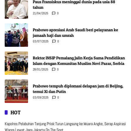
Paus Fransiskus meninggal dunia pada usia 88
tahun
21/04/2025
0
Prabowo apresiasi Arab Saudi beri pelayanan ke
jamaah haji dan umrah
03/07/2025
0
Rektor INSIP Pemalang Jalin Kerja Sama Pendidikan
Islam dengan Komunitas Muslim Novi Pazar, Serbia
28/01/2025
0
Prabowo tempuh diplomasi delapan jam di Beijing,
temui Xi dan Putin
03/09/2025
0
HOT
Kapolres Pelabuhan Tanjung Priok Turun Langsung ke Muara Angke, Serap Aspirasi
Warga Lewat Jaga Jakarta On The Spot