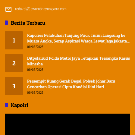
redaksi@swarabhayangkara.com
Berita Terbaru
Kapolres Pelabuhan Tanjung Priok Turun Langsung ke
1
Muara Angke, Serap Aspirasi Warga Lewat Jaga Jakarta
On The Spot
09/08/2026
Ditpolairud Polda Metro Jaya Tetapkan Tersangka Kasus
2
Minerba
09/08/2026
Persempit Ruang Gerak Begal, Polsek Johar Baru
3
Gencarkan Operasi Cipta Kondisi Dini Hari
09/08/2026
Kapolri
Pemutar
Video