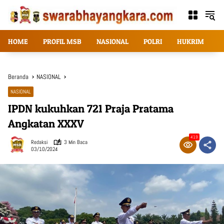
Langsung
ke
konten
HOME
PROFIL MSB
NASIONAL
POLRI
HUKRIM
T
Beranda
NASIONAL
NASIONAL
IPDN kukuhkan 721 Praja Pratama
Angkatan XXXV
419
Redaksi
3 Min Baca
03/10/2024