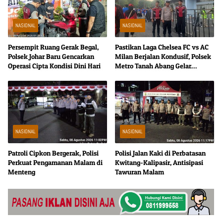
NASIONAL
NASIONAL
Persempit Ruang Gerak Begal,
Pastikan Laga Chelsea FC vs AC
Polsek Johar Baru Gencarkan
Milan Berjalan Kondusif, Polsek
Operasi Cipta Kondisi Dini Hari
Metro Tanah Abang Gelar
Pengamanan di Zona 5 GBK
NASIONAL
NASIONAL
Patroli Cipkon Bergerak, Polisi
Polisi Jalan Kaki di Perbatasan
Perkuat Pengamanan Malam di
Kwitang-Kalipasir, Antisipasi
Menteng
Tawuran Malam