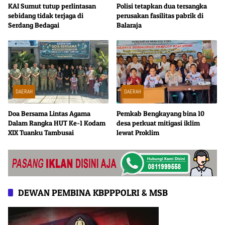
KAI Sumut tutup perlintasan
Polisi tetapkan dua tersangka
sebidang tidak terjaga di
perusakan fasilitas pabrik di
Serdang Bedagai
Balaraja
DAERAH
DAERAH
Doa Bersama Lintas Agama
Pemkab Bengkayang bina 10
Dalam Rangka HUT Ke-1 Kodam
desa perkuat mitigasi iklim
XIX Tuanku Tambusai
lewat Proklim
DEWAN PEMBINA KBPPPOLRI & MSB