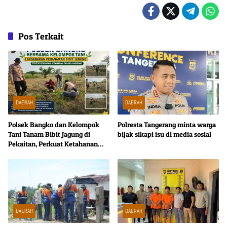
Pos Terkait
DAERAH
DAERAH
Polsek Bangko dan Kelompok
Polresta Tangerang minta warga
Tani Tanam Bibit Jagung di
bijak sikapi isu di media sosial
Pekaitan, Perkuat Ketahanan
Pangan Nasional
DAERAH
DAERAH