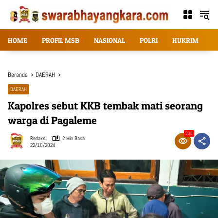
Langsung
ke
konten
HOME
PROFIL MSB
NASIONAL
POLRI
HUKRIM
T
Beranda
DAERAH
DAERAH
Kapolres sebut KKB tembak mati seorang
warga di Pagaleme
336
Redaksi
2 Min Baca
22/10/2024