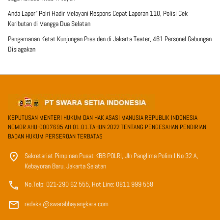
Anda Lapor” Polri Hadir Melayani Respons Cepat Laporan 110, Polisi Cek
Keributan di Mangga Dua Selatan
Pengamanan Ketat Kunjungan Presiden di Jakarta Teater, 461 Personel Gabungan
Disiagakan
KEPUTUSAN MENTERI HUKUM DAN HAK ASASI MANUSIA REPUBLIK INDONESIA
NOMOR AHU-0007695.AH.01.01.TAHUN 2022 TENTANG PENGESAHAN PENDIRIAN
BADAN HUKUM PERSEROAN TERBATAS
Sekretariat Pimpinan Pusat KBB POLRI, Jln Panglima Polim I No 32 A,
Kebayoran Baru, Jakarta Selatan
No.Telp: 021-290 62 555, Hot Line: 0811 999 558
redaksi@swarabhayangkara.com