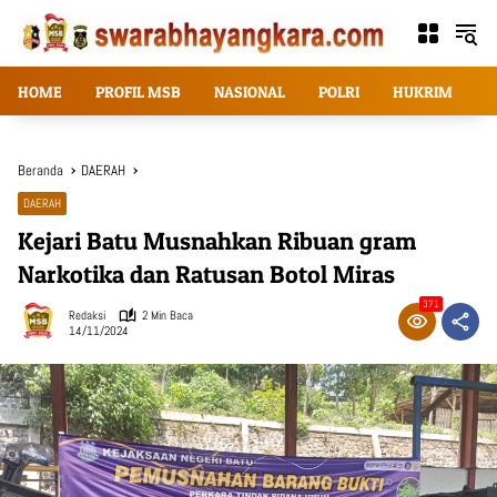
Langsung
ke
konten
HOME
PROFIL MSB
NASIONAL
POLRI
HUKRIM
T
Beranda
DAERAH
DAERAH
Kejari Batu Musnahkan Ribuan gram
Narkotika dan Ratusan Botol Miras
371
Redaksi
2 Min Baca
14/11/2024