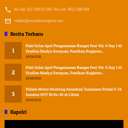
No.Telp: 021-290 62 555, Hot Line: 0811 999 558
redaksi@swarabhayangkara.com
Berita Terbaru
Polri Gelar Apel Pengamanan Bangor Fest Vol. 4 Day 1 di
1
Stadion Madya Senayan, Pastikan Kegiatan
Berlangsung Aman dan Kondusif
08/08/2026
Polri Gelar Apel Pengamanan Bangor Fest Vol. 4 Day 1 di
2
Stadion Madya Senayan, Pastikan Kegiatan
Berlangsung Aman dan Kondusif
08/08/2026
Polsek Metro Menteng Amankan Turnamen Futsal U-14
3
Sambut HUT RI Ke-81 di Cikini
08/08/2026
Kapolri
Pemutar