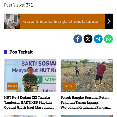
Post Views:
371
Polda Jambi limpahkan tersangka judi online ke kejaksaan
Pos Terkait
DAERAH
DAERAH
HUT Ke-1 Kodam XIX Tuanku
Polsek Bangko Bersama Petani
Tambusai, BAKTIKES Siapkan
Pekaitan Tanam Jagung,
Operasi Gratis bagi Masyarakat
Wujudkan Ketahanan Pangan
dari Tingkat Desa