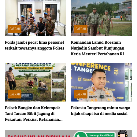
DAERAH
DAERAH
Polda Jambi pecat lima personel
Komandan Lanud Roesmin
terkait tewasnya anggota Polres
Nurjadin Sambut Kunjungan
Kerja Menteri Pertahanan RI
DAERAH
DAERAH
Polsek Bangko dan Kelompok
Polresta Tangerang minta warga
Tani Tanam Bibit Jagung di
bijak sikapi isu di media sosial
Pekaitan, Perkuat Ketahanan
Pangan Nasional