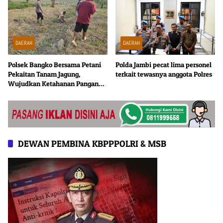
DAERAH
DAERAH
Polsek Bangko Bersama Petani
Polda Jambi pecat lima personel
Pekaitan Tanam Jagung,
terkait tewasnya anggota Polres
Wujudkan Ketahanan Pangan
dari Tingkat Desa
DEWAN PEMBINA KBPPPOLRI & MSB