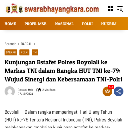
Langsung
ke
konten
HOME
PROFIL MSB
NASIONAL
POLRI
HUKRIM
T
Beranda
DAERAH
DAERAH
POLRI
TNI
Kunjungan Estafet Polres Boyolali ke
Markas TNI dalam Rangka HUT TNI ke-79:
Wujud Sinergi dan Kebersamaan TNI-Polri
414
Redaksi Msb
2 Min Baca
07/10/2024
Boyolali – Dalam rangka memperingati Hari Ulang Tahun
(HUT) ke-79 Tentara Nasional Indonesia (TNI), Polres Boyolali
melaksanakan rangkaian kunjungan estafet ke markas-