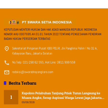
KEPUTUSAN MENTERI HUKUM DAN HAK ASASI MANUSIA REPUBLIK INDONESIA
NOMOR AHU-0007695.AH.01.01.TAHUN 2022 TENTANG PENGESAHAN PENDIRIAN
BADAN HUKUM PERSEROAN TERBATAS
Sekretariat Pimpinan Pusat KBB POLRI, Jln Panglima Polim I No 32 A,
Kebayoran Baru, Jakarta Selatan
No.Telp: 021-290 62 555, Hot Line: 0811 999 558
redaksi@swarabhayangkara.com
Berita Terbaru
Kapolres Pelabuhan Tanjung Priok Turun Langsung ke
1
Muara Angke, Serap Aspirasi Warga Lewat Jaga Jakarta
On The Spot
09/08/2026