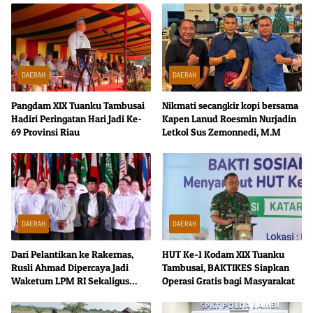
DAERAH
DAERAH
Pangdam XIX Tuanku Tambusai
Nikmati secangkir kopi bersama
Hadiri Peringatan Hari Jadi Ke-
Kapen Lanud Roesmin Nurjadin
69 Provinsi Riau
Letkol Sus Zemonnedi, M.M
DAERAH
DAERAH
Dari Pelantikan ke Rakernas,
HUT Ke-1 Kodam XIX Tuanku
Rusli Ahmad Dipercaya Jadi
Tambusai, BAKTIKES Siapkan
Waketum LPM RI Sekaligus
Operasi Gratis bagi Masyarakat
Ketua SC