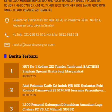
KEPUTUSAN MENTERI HUKUM DAN HAK ASASI MANUSIA REPUBLIK INDONESIA
NOMOR AHU-0007695.AH.01.01.TAHUN 2022 TENTANG PENGESAHAN PENDIRIAN
BADAN HUKUM PERSEROAN TERBATAS
Sekretariat Pimpinan Pusat KBB POLRI, Jln Panglima Polim I No 32 A,
Kebayoran Baru, Jakarta Selatan
No.Telp: 021-290 62 555, Hot Line: 0811 999 558
redaksi@swarabhayangkara.com
Berita Terbaru
HUT Ke-1 Kodam XIX Tuanku Tambusai, BAKTIKES
1
Siapkan Operasi Gratis bagi Masyarakat
08/08/2026
Aksi Polantas Karib KA Induk PJR BSD Korlantas Polri
2
Kompol Darmawati.SE.MM.MH bersama Personilnya
Membagikan Bendera Merah Putih Berserta Tiangnya
08/08/2026
1.200 Personel Gabungan Dikerahkan Amankan Laga
3
Chelsea FC VS AC Milan di SUGBK