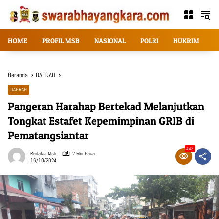
Langsung
ke
konten
HOME
PROFIL MSB
NASIONAL
POLRI
HUKRIM
T
Beranda
DAERAH
DAERAH
Pangeran Harahap Bertekad Melanjutkan
Tongkat Estafet Kepemimpinan GRIB di
Pematangsiantar
448
Redaksi Msb
2 Min Baca
16/10/2024