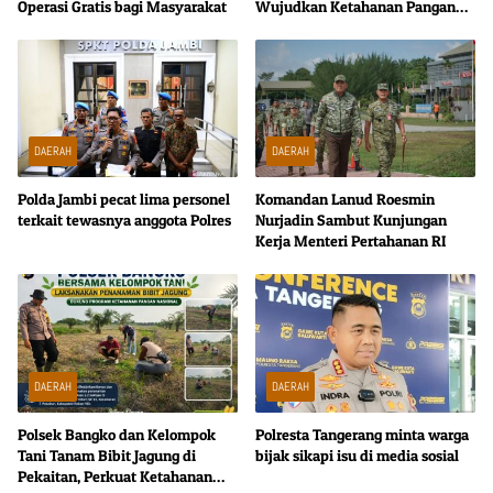
Operasi Gratis bagi Masyarakat
Wujudkan Ketahanan Pangan
dari Tingkat Desa
DAERAH
DAERAH
Polda Jambi pecat lima personel
Komandan Lanud Roesmin
terkait tewasnya anggota Polres
Nurjadin Sambut Kunjungan
Kerja Menteri Pertahanan RI
DAERAH
DAERAH
Polsek Bangko dan Kelompok
Polresta Tangerang minta warga
Tani Tanam Bibit Jagung di
bijak sikapi isu di media sosial
Pekaitan, Perkuat Ketahanan