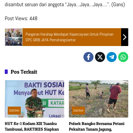
disambut seruan dari anggota “Jaya…Jaya…Jaya….”. (Gans)
Post Views:
448
Pangeran Harahap Mendapat Kepercayaan Untuk Pimpinan
DPC GRIB JAYA Pematangsiantar
Pos Terkait
DAERAH
DAERAH
HUT Ke-1 Kodam XIX Tuanku
Polsek Bangko Bersama Petani
Tambusai, BAKTIKES Siapkan
Pekaitan Tanam Jagung,