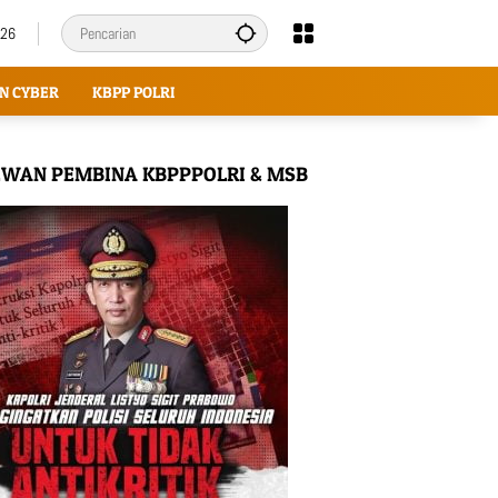
026
N CYBER
KBPP POLRI
WAN PEMBINA KBPPPOLRI & MSB