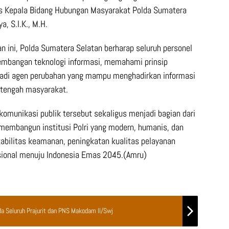
s Kepala Bidang Hubungan Masyarakat Polda Sumatera
, S.I.K., M.H.
n ini, Polda Sumatera Selatan berharap seluruh personel
mbangan teknologi informasi, memahami prinsip
njadi agen perubahan yang mampu menghadirkan informasi
i tengah masyarakat.
 komunikasi publik tersebut sekaligus menjadi bagian dari
embangun institusi Polri yang modern, humanis, dan
abilitas keamanan, peningkatan kualitas pelayanan
sional menuju Indonesia Emas 2045.(Amru)
a Seluruh Prajurit dan PNS Makodam II/Swj