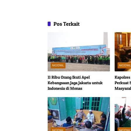
Pos Terkait
NASIONAL
NASIONA
11 Ribu Orang Ikuti Apel
Kapolres
Kebangsaan Jaga Jakarta untuk
Perkuat 
Indonesia di Monas
Masyarak
Kamtibm
NASIONAL
NASIONA