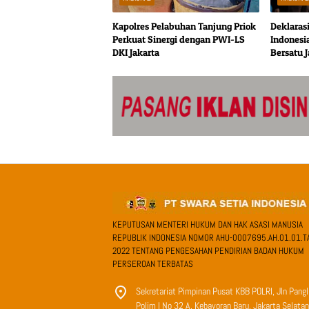
Kapolres Pelabuhan Tanjung Priok
Deklarasi
Perkuat Sinergi dengan PWI-LS
Indonesi
DKI Jakarta
Bersatu 
Persatua
KEPUTUSAN MENTERI HUKUM DAN HAK ASASI MANUSIA
REPUBLIK INDONESIA NOMOR AHU-0007695.AH.01.01.T
2022 TENTANG PENGESAHAN PENDIRIAN BADAN HUKUM
PERSEROAN TERBATAS
Sekretariat Pimpinan Pusat KBB POLRI, Jln Pang
Polim I No 32 A, Kebayoran Baru, Jakarta Selatan