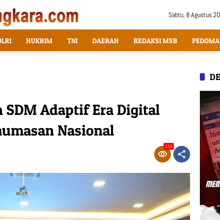
Sabtu, 8 Agustus 2
OLRI
HUKRIM
TNI
DAERAH
REDAKSI MSB
PEDOMA
DE
 SDM Adaptif Era Digital
humasan Nasional
119