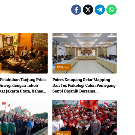
L
NASIONAL
 Pelabuhan Tanjung Priok
Polres Ketapang Gelar Mapping
Sinergi dengan Tokoh
Dan Tes Psikologi Calon Pemegang
at Jakarta Utara, Bahas
Senpi Organik Bersama
as dan Kerukunan
Bagpsikologi Ro SDM Polda Kalbar
L
NASIONAL