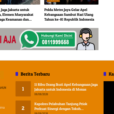
 Jaga Jakarta untuk
Polda Metro Jaya Gelar Apel
a, Elemen Masyarakat
Kebangsaan Sambut Hari Ulang
Jaga Keamanan dan
Tahun ke-81 Republik Indonesia
n
Berita Terbaru
Ka
Pemuta
11 Ribu Orang Ikuti Apel Kebangsaan Jaga
AHUN
1
Video
Jakarta untuk Indonesia di Monas
08/08/2026
Kapolres Pelabuhan Tanjung Priok
lima
2
Perkuat Sinergi dengan Tokoh
Masyarakat Jakarta Utara, Bahas
08/08/2026