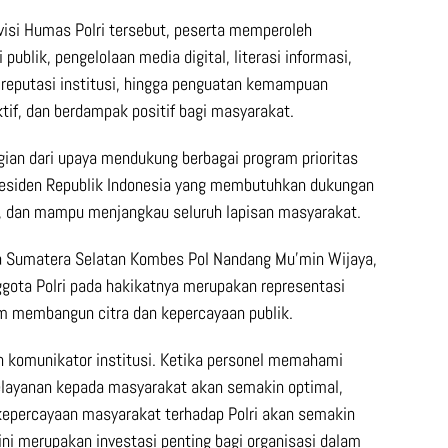
isi Humas Polri tersebut, peserta memperoleh
blik, pengelolaan media digital, literasi informasi,
 reputasi institusi, hingga penguatan kemampuan
tif, dan berdampak positif bagi masyarakat.
gian dari upaya mendukung berbagai program prioritas
residen Republik Indonesia yang membutuhkan dukungan
ya, dan mampu menjangkau seluruh lapisan masyarakat.
a Sumatera Selatan Kombes Pol Nandang Mu’min Wijaya,
ggota Polri pada hakikatnya merupakan representasi
lam membangun citra dan kepercayaan publik.
ah komunikator institusi. Ketika personel memahami
elayanan kepada masyarakat akan semakin optimal,
, kepercayaan masyarakat terhadap Polri akan semakin
ini merupakan investasi penting bagi organisasi dalam