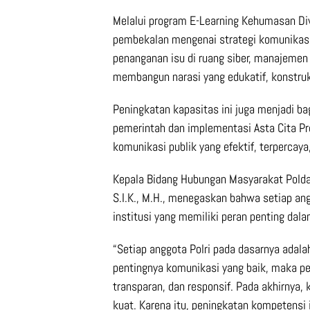
Melalui program E-Learning Kehumasan Div
pembekalan mengenai strategi komunikasi pu
penanganan isu di ruang siber, manajemen
membangun narasi yang edukatif, konstruk
Peningkatan kapasitas ini juga menjadi ba
pemerintah dan implementasi Asta Cita P
komunikasi publik yang efektif, terperca
Kepala Bidang Hubungan Masyarakat Pold
S.I.K., M.H., menegaskan bahwa setiap an
institusi yang memiliki peran penting da
“Setiap anggota Polri pada dasarnya adal
pentingnya komunikasi yang baik, maka p
transparan, dan responsif. Pada akhirnya
kuat. Karena itu, peningkatan kompetensi 