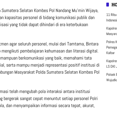
H
a Sumatera Selatan Kombes Pol Nandang Mu’min Wijaya,
11 Ribu
an kapasitas personel di bidang komunikasi publik dan
Indones
isasi yang tidak dapat dihindari di era keterbukaan
Kapolre
Masyara
Polres 
men agar seluruh personel, mulai dari Tamtama, Bintara
Pemegan
 mengikuti pembelajaran kehumasan dan literasi digital.
Kalbar
 kemampuan berkomunikasi yang baik, memahami tata
Kapolre
ial, serta mampu menjadi representasi positif institusi di
LS DKI 
Hubungan Masyarakat Polda Sumatera Selatan Kombes Pol
Polsek 
Wujudka
asi telah mengubah pola interaksi antara institusi
g bergerak sangat cepat menuntut setiap personel Polri
, dan menyampaikan informasi secara tepat, akurat,