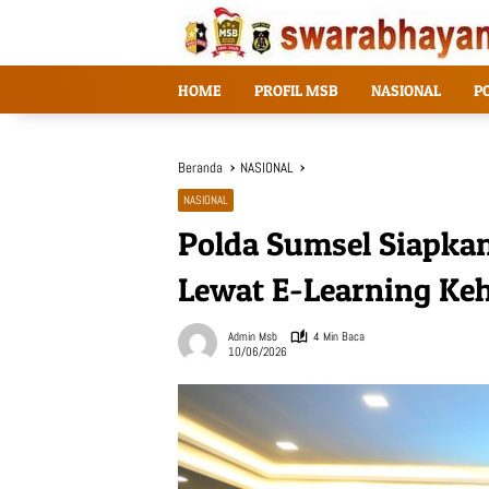
Langsung
ke
konten
HOME
PROFIL MSB
NASIONAL
P
Beranda
NASIONAL
NASIONAL
Polda Sumsel Siapkan
Lewat E-Learning Ke
Admin Msb
4 Min Baca
10/06/2026