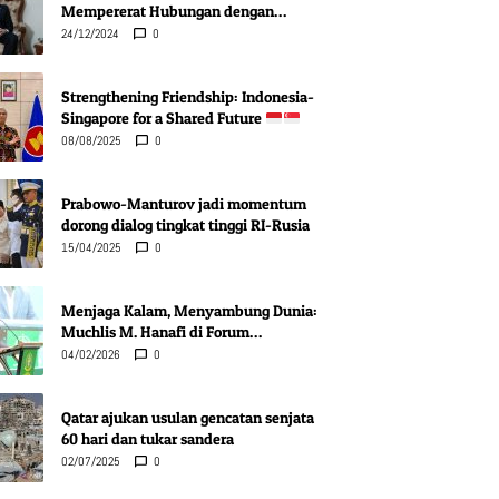
Mempererat Hubungan dengan
Indonesia di Berbagai Bidang
24/12/2024
0
Strengthening Friendship: Indonesia-
Singapore for a Shared Future
08/08/2025
0
Prabowo-Manturov jadi momentum
dorong dialog tingkat tinggi RI-Rusia
15/04/2025
0
Menjaga Kalam, Menyambung Dunia:
Muchlis M. Hanafi di Forum
Pentashihan Mushaf Karbala
04/02/2026
0
Qatar ajukan usulan gencatan senjata
60 hari dan tukar sandera
02/07/2025
0