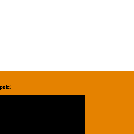
polri
r