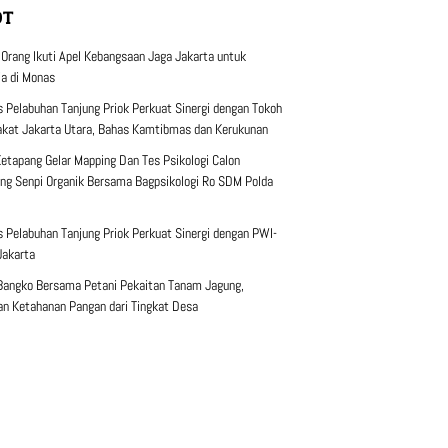
OT
 Orang Ikuti Apel Kebangsaan Jaga Jakarta untuk
ia di Monas
s Pelabuhan Tanjung Priok Perkuat Sinergi dengan Tokoh
kat Jakarta Utara, Bahas Kamtibmas dan Kerukunan
Ketapang Gelar Mapping Dan Tes Psikologi Calon
g Senpi Organik Bersama Bagpsikologi Ro SDM Polda
s Pelabuhan Tanjung Priok Perkuat Sinergi dengan PWI-
Jakarta
Bangko Bersama Petani Pekaitan Tanam Jagung,
n Ketahanan Pangan dari Tingkat Desa