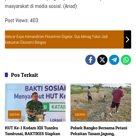
masyarakat di media sosial. (Ariad)
Post Views:
403
Gebyar Expo Kemandirian Pesantren Digelar, Gus Menag Yakin Jadi
Kekuatan Ekonomi Bangsa
Pos Terkait
DAERAH
DAERAH
HUT Ke-1 Kodam XIX Tuanku
Polsek Bangko Bersama Petani
Tambusai, BAKTIKES Siapkan
Pekaitan Tanam Jagung,