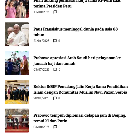
Puan dukung perluasan kerja sama RI-Peru saat
terima Presiden Peru
11/08/2025
0
Paus Fransiskus meninggal dunia pada usia 88
tahun
21/04/2025
0
Prabowo apresiasi Arab Saudi beri pelayanan ke
jamaah haji dan umrah
03/07/2025
0
Rektor INSIP Pemalang Jalin Kerja Sama Pendidikan
Islam dengan Komunitas Muslim Novi Pazar, Serbia
28/01/2025
0
Prabowo tempuh diplomasi delapan jam di Beijing,
temui Xi dan Putin
03/09/2025
0