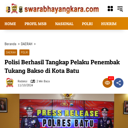
Langsung
ke
konten
HOME
PROFIL MSB
NASIONAL
POLRI
HUKRIM
T
Beranda
DAERAH
DAERAH
POLRI
Polisi Berhasil Tangkap Pelaku Penembak
Tukang Bakso di Kota Batu
403
Redaksi
2 Min Baca
11/10/2024