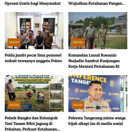
Operasi Gratis bagi Masyarakat
Wujudkan Ketahanan Pangan
dari Tingkat Desa
DAERAH
DAERAH
Polda Jambi pecat lima personel
Komandan Lanud Roesmin
terkait tewasnya anggota Polres
Nurjadin Sambut Kunjungan
Kerja Menteri Pertahanan RI
DAERAH
DAERAH
Polsek Bangko dan Kelompok
Polresta Tangerang minta warga
Tani Tanam Bibit Jagung di
bijak sikapi isu di media sosial
Pekaitan, Perkuat Ketahanan